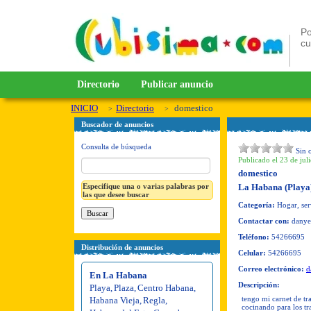
Po
c
Directorio
Publicar anuncio
INICIO
Directorio
domestico
Buscador de anuncios
Consulta de búsqueda
Sin 
Publicado el 23 de jul
domestico
Especifique una o varias palabras por
La Habana (Playa
las que desee buscar
Categoría:
Hogar, ser
Contactar con:
danye
Teléfono:
54266695
Distribución de anuncios
Celular:
54266695
Correo electrónico:
d
En La Habana
Descripción:
Playa
,
Plaza
,
Centro Habana
,
tengo mi carnet de tr
Habana Vieja
,
Regla
,
cocinando para los tr