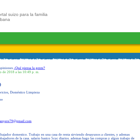
rtal suizo para la familia
ubana
opiniones
¿Qué piensa la gente?
io de 2018 a las 10:49 p. m.
)
vicios, Doméstico Limpieza
re
anyere79@gmail.com
abajador domestico. Trabajo en una casa de renta sirviendo desayunos a clientes, y ademas
abajadores de la casa. salario basico 5cuc diarios. ademas hago las compras y algun trabajo de