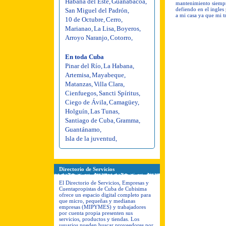
Habana del Este
,
Guanabacoa
,
mantenimiento siempr
defiendo en el ingles 
San Miguel del Padrón
,
a mi casa ya que mi tr
10 de Octubre
,
Cerro
,
Marianao
,
La Lisa
,
Boyeros
,
Arroyo Naranjo
,
Cotorro
,
En toda Cuba
Pinar del Río
,
La Habana
,
Artemisa
,
Mayabeque
,
Matanzas
,
Villa Clara
,
Cienfuegos
,
Sancti Spíritus
,
Ciego de Ávila
,
Camagüey
,
Holguín
,
Las Tunas
,
Santiago de Cuba
,
Gramma
,
Guantánamo
,
Isla de la juventud
,
Directorio de Servicios
El Directorio de Servicios, Empresas y
Cuentapropistas de Cuba de Cubisima
ofrece un espacio digital completo para
que micro, pequeñas y medianas
empresas (MIPYMES) y trabajadores
por cuenta propia presenten sus
servicios, productos y tiendas. Los
usuarios pueden buscar proveedores por