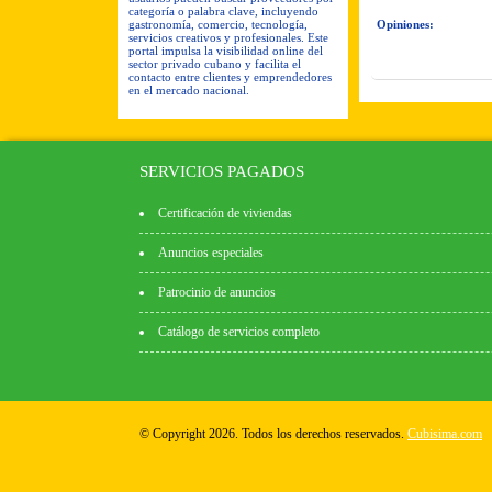
categoría o palabra clave, incluyendo
gastronomía, comercio, tecnología,
Opiniones:
servicios creativos y profesionales. Este
portal impulsa la visibilidad online del
sector privado cubano y facilita el
contacto entre clientes y emprendedores
en el mercado nacional.
SERVICIOS PAGADOS
Certificación de viviendas
Anuncios especiales
Patrocinio de anuncios
Catálogo de servicios completo
© Copyright 2026. Todos los derechos reservados.
Cubisima.com