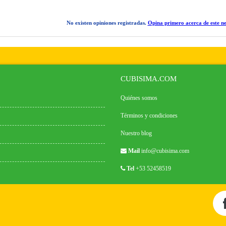
No existen opiniones registradas.
Opina primero acerca de este ne
CUBISIMA.COM
Quiénes somos
Términos y condiciones
Nuestro blog
Mail
info@cubisima.com
Tel
+53 52458519