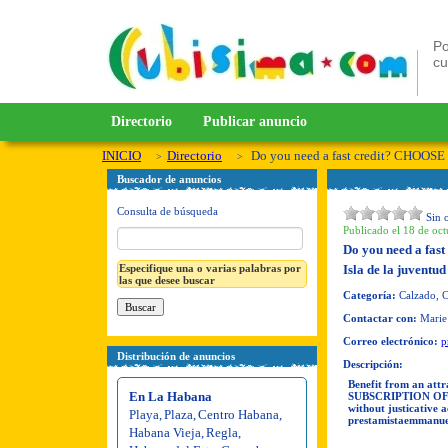
Po
c
Directorio
Publicar anuncio
INICIO
Directorio
Do you need a fast credit? CHOO
Buscador de anuncios
Consulta de búsqueda
Sin 
Publicado el 18 de oct
Do you need a f
Especifique una o varias palabras por
Isla de la juventud
las que desee buscar
Categoría:
Calzado, C
Contactar con:
Marie
Correo electrónico:
p
Distribución de anuncios
Descripción:
Benefit from an attra
En La Habana
SUBSCRIPTION OF A
without justicative 
Playa
,
Plaza
,
Centro Habana
,
prestamistaemmanu
Habana Vieja
,
Regla
,