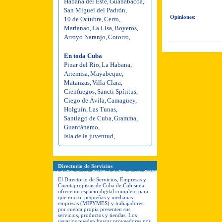
Habana del Este
,
Guanabacoa
,
San Miguel del Padrón
,
Opiniones:
10 de Octubre
,
Cerro
,
Marianao
,
La Lisa
,
Boyeros
,
Arroyo Naranjo
,
Cotorro
,
En toda Cuba
Pinar del Río
,
La Habana
,
Artemisa
,
Mayabeque
,
Matanzas
,
Villa Clara
,
Cienfuegos
,
Sancti Spíritus
,
Ciego de Ávila
,
Camagüey
,
Holguín
,
Las Tunas
,
Santiago de Cuba
,
Gramma
,
Guantánamo
,
Isla de la juventud
,
Directorio de Servicios
El Directorio de Servicios, Empresas y
Cuentapropistas de Cuba de Cubisima
ofrece un espacio digital completo para
que micro, pequeñas y medianas
empresas (MIPYMES) y trabajadores
por cuenta propia presenten sus
servicios, productos y tiendas. Los
usuarios pueden buscar proveedores por