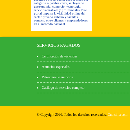
categoría o palabra clave, incluyendo
gastronomía, comercio, tecnología,
servicios creativos y profesionales. Este
portal impulsa la visibilidad online del
sector privado cubano y facilita el
contacto entre clientes y emprendedores
en el mercado nacional.
SERVICIOS PAGADOS
Certificación de viviendas
Anuncios especiales
Patrocinio de anuncios
Catálogo de servicios completo
© Copyright 2026. Todos los derechos reservados.
Cubisima.com