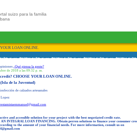
rtal suizo para la familia
ubana
SE YOUR LOAN ONLINE.
opiniones
¿Qué piensa la gente?
ubre de 2018 a las 09:32 p. m.
ast credit? CHOOSE YOUR LOAN ONLINE.
 (Isla de la Juventud)
onfección de calzados artesanales
 Lopez
restamistaemmanuel@gmail.com
ctive and accessible solution for your project with the best negotiated credit rate.
N INTEGRAL LOAN FINANCING. Obtain perren solutions to finance your consumer cred
according to the amount of your financial needs. For more information, consult us on
el@gmail.com