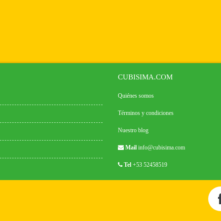
CUBISIMA.COM
Quiénes somos
Términos y condiciones
Nuestro blog
Mail
info@cubisima.com
Tel
+53 52458519