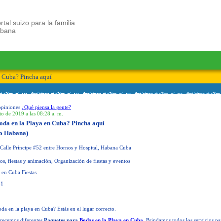
rtal suizo para la familia
ubana
n Cuba? Pincha aquí
opiniones
¿Qué piensa la gente?
io de 2019 a las 08:28 a. m.
boda en la Playa en Cuba? Pincha aquí
o Habana)
Calle Príncipe #52 entre Hornos y Hospital, Habana Cuba
s, fiestas y animación, Organización de fiestas y eventos
en Cuba Fiestas
81
oda en la playa en Cuba? Estás en el lugar correcto.
frecemos diferentes
Paquetes para
Bodas en la Playa en Cuba
. Brindamos todos los servicios pa