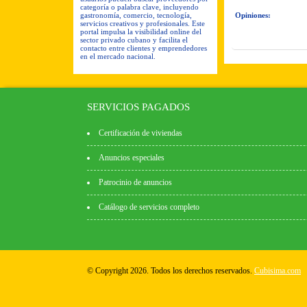
categoría o palabra clave, incluyendo
gastronomía, comercio, tecnología,
Opiniones:
servicios creativos y profesionales. Este
portal impulsa la visibilidad online del
sector privado cubano y facilita el
contacto entre clientes y emprendedores
en el mercado nacional.
SERVICIOS PAGADOS
Certificación de viviendas
Anuncios especiales
Patrocinio de anuncios
Catálogo de servicios completo
© Copyright 2026. Todos los derechos reservados.
Cubisima.com