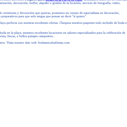
anización, decoración, buffet, alquiler o gestión de la locación, servicio de fotografía, video,
 de ceremonia y decoración que quieras, poseemos un cuerpo de especialistas en decoración,
s preparativos para que solo tengas que pensar en decir "si quiero".
playa perfecta con nuestras excelentes ofertas. Chequea nuestros paquetes todo incluido de boda 
 boda en la playa, tenemos excelentes locaciones en salones especializados para la celebración de
cina, fincas, o bellos paisajes campestres...
os. Visita nuestro sitio web: bodasencubafiestas.com