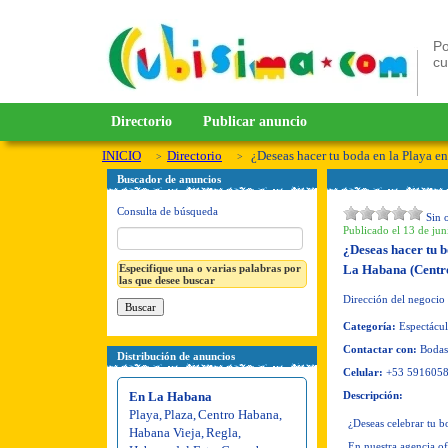
Po
c
Directorio
Publicar anuncio
INICIO
Directorio
¿Deseas hacer tu boda en la Playa e
Buscador de anuncios
Consulta de búsqueda
Sin 
Publicado el 13 de jun
¿Deseas hacer tu 
Especifique una o varias palabras por
La Habana (Centr
las que desee buscar
Dirección del negocio
Categoría:
Espectáculo
Contactar con:
Bodas 
Distribución de anuncios
Celular:
+53 591605
En La Habana
Descripción:
Playa
,
Plaza
,
Centro Habana
,
¿Deseas celebrar tu b
Habana Vieja
,
Regla
,
En nuestra agencia o