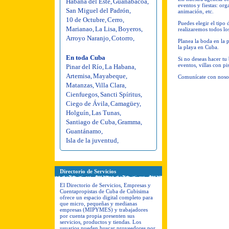
Habana del Este
,
Guanabacoa
,
eventos y fiestas: org
San Miguel del Padrón
,
animación, etc.
10 de Octubre
,
Cerro
,
Puedes elegir el tipo
Marianao
,
La Lisa
,
Boyeros
,
realizaremos todos lo
Arroyo Naranjo
,
Cotorro
,
Planea la boda en la 
la playa en Cuba.
En toda Cuba
Si no deseas hacer tu
eventos, villas con pis
Pinar del Río
,
La Habana
,
Artemisa
,
Mayabeque
,
Comunícate con nosotr
Matanzas
,
Villa Clara
,
Cienfuegos
,
Sancti Spíritus
,
Ciego de Ávila
,
Camagüey
,
Holguín
,
Las Tunas
,
Santiago de Cuba
,
Gramma
,
Guantánamo
,
Isla de la juventud
,
Directorio de Servicios
El Directorio de Servicios, Empresas y
Cuentapropistas de Cuba de Cubisima
ofrece un espacio digital completo para
que micro, pequeñas y medianas
empresas (MIPYMES) y trabajadores
por cuenta propia presenten sus
servicios, productos y tiendas. Los
usuarios pueden buscar proveedores por