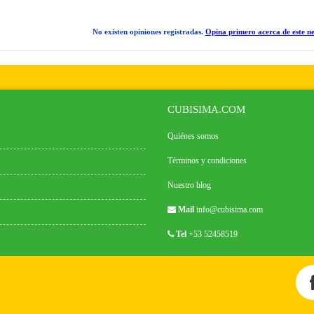
No existen opiniones registradas.
Opina primero acerca de este ne
CUBISIMA.COM
Quiénes somos
Términos y condiciones
Nuestro blog
Mail
info@cubisima.com
Tel
+53 52458519