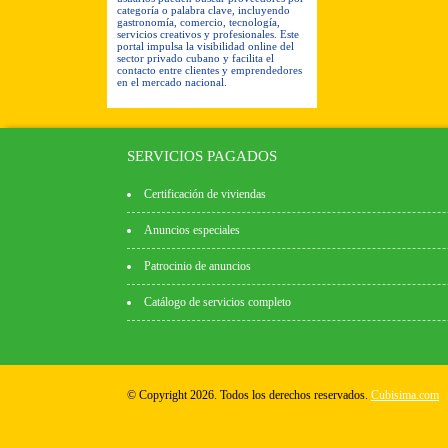
categoría o palabra clave, incluyendo
gastronomía, comercio, tecnología,
servicios creativos y profesionales. Este
portal impulsa la visibilidad online del
sector privado cubano y facilita el
contacto entre clientes y emprendedores
en el mercado nacional.
SERVICIOS PAGADOS
Certificación de viviendas
Anuncios especiales
Patrocinio de anuncios
Catálogo de servicios completo
© Copyright 2026. Todos los derechos reservados.
Cubisima.com