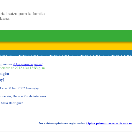
rtal suizo para la familia
ubana
opiniones
¿Qué piensa la gente?
tiembre de 2012 a las 12:53 p. m.
migón
ay)
Calle 68 No. 7302 Guanajay
oración, Decoración de interiores
 Mesa Rodríguez
No existen opiniones registradas.
Opina primero acerca de este ne