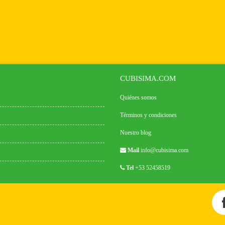
CUBISIMA.COM
Quiénes somos
Términos y condiciones
Nuestro blog
Mail
info@cubisima.com
Tel
+53 52458519