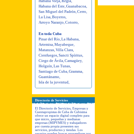
Habana Vieja
,
Regla
,
Habana del Este
,
Guanabacoa
,
San Miguel del Padrón
,
Cerro
,
La Lisa
,
Boyeros
,
Arroyo Naranjo
,
Cotorro
,
En toda Cuba
Pinar del Río
,
La Habana
,
Artemisa
,
Mayabeque
,
Matanzas
,
Villa Clara
,
Cienfuegos
,
Sancti Spíritus
,
Ciego de Ávila
,
Camagüey
,
Holguín
,
Las Tunas
,
Santiago de Cuba
,
Gramma
,
Guantánamo
,
Isla de la juventud
,
Directorio de Servicios
El Directorio de Servicios, Empresas y
Cuentapropistas de Cuba de Cubisima
ofrece un espacio digital completo para
que micro, pequeñas y medianas
empresas (MIPYMES) y trabajadores
por cuenta propia presenten sus
servicios, productos y tiendas. Los
usuarios pueden buscar proveedores por