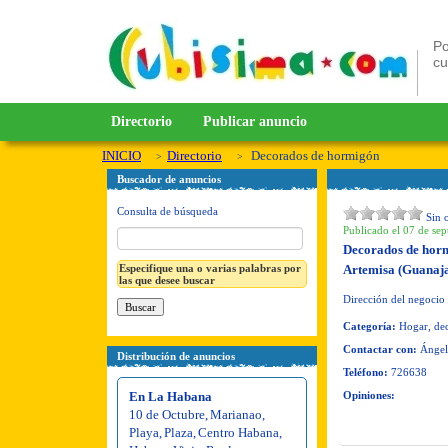
Po
c
Directorio
Publicar anuncio
INICIO
Directorio
Decorados de hormigón
Buscador de anuncios
Consulta de búsqueda
Sin 
Publicado el 07 de sep
Decorados de hor
Especifique una o varias palabras por
Artemisa (Guanaj
las que desee buscar
Dirección del negocio
Categoría:
Hogar, dec
Contactar con:
Ángel
Distribución de anuncios
Teléfono:
726638
En La Habana
Opiniones:
10 de Octubre
,
Marianao
,
Playa
,
Plaza
,
Centro Habana
,