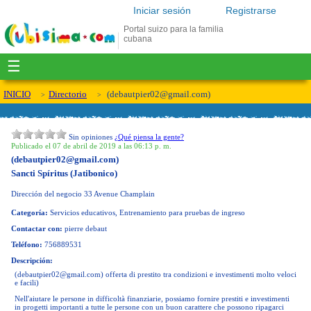
Iniciar sesión
Registrarse
Portal suizo para la familia
cubana
☰
INICIO
Directorio
(
debautpier02@gmail.com
)
Sin opiniones
¿Qué piensa la gente?
Publicado el 07 de abril de 2019 a las 06:13 p. m.
(
debautpier02@gmail.com
)
Sancti Spíritus (Jatibonico)
Dirección del negocio
33 Avenue Champlain
Categoría:
Servicios educativos, Entrenamiento para pruebas de ingreso
Contactar con:
pierre debaut
Teléfono:
756889531
Descripción:
(
debautpier02@gmail.com
) offerta di prestito tra condizioni e investimenti molto veloci
e facili)
Nell'aiutare le persone in difficoltà finanziarie, possiamo fornire prestiti e investimenti
in progetti importanti a tutte le persone con un buon carattere che possono ripagarci