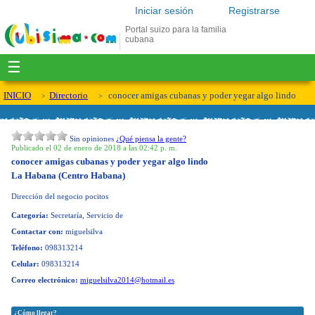
Iniciar sesión
Registrarse
Portal suizo para la familia
cubana
☰
INICIO
Directorio
conocer amigas cubanas y poder yegar algo lindo
Sin opiniones
¿Qué piensa la gente?
Publicado el 02 de enero de 2018 a las 02:42 p. m.
conocer amigas cubanas y poder yegar algo lindo
La Habana (Centro Habana)
Dirección del negocio
pocitos
Categoría:
Secretaría, Servicio de
Contactar con:
miguelsilva
Teléfono:
098313214
Celular:
098313214
Correo electrónico:
miguelsilva2014@hotmail.es
¿Cómo llegar?