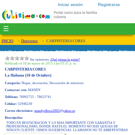
Iniciar sesión
Registrarse
Portal suizo para la familia
cubana
☰
INICIO
Directorio
CARPINTERIA CORES
Sin opiniones
¿Qué piensa la gente?
Publicado el 18 de marzo de 2015 a las 03:31 p. m.
CARPINTERIA CORES
La Habana (10 de Octubre)
Categoría:
Hogar, decoración, Decoración de interiores
Contactar con:
MANDY
Teléfono:
76992723 - 78623741
Celular:
52946230
Correo electrónico:
mandyelloco2002@yahoo.es
Descripción:
TODO EN RESTAURACION Y LO MAS IMPORTANTE CON GARANTIA Y
PROFESIONALISMO, DONDE HASTA EL MOMENTO NO HAY QUEJAS DE
NINGUN CLIENTE. OIMOS SUGERENCIAS. LLAMANOS NO TE ARREPENTIRAS.