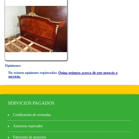
Opiniones:
No existen opiniones registradas.
Opina primero acerca de este negocio o
servicio.
SERVICIOS PAGADOS
Certificación de viviendas
Anuncios especiales
Patrocinio de anuncios