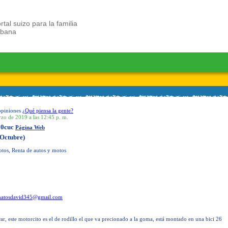
rtal suizo para la familia
ubana
opiniones
¿Qué piensa la gente?
rzo de 2019 a las 12:45 p. m.
50cuc
Página Web
Octubre)
tos, Renta de autos y motos
atosdavid345@gmail.com
ar, este motorcito es el de rodillo el que va precionado a la goma, está montado en una bici 26