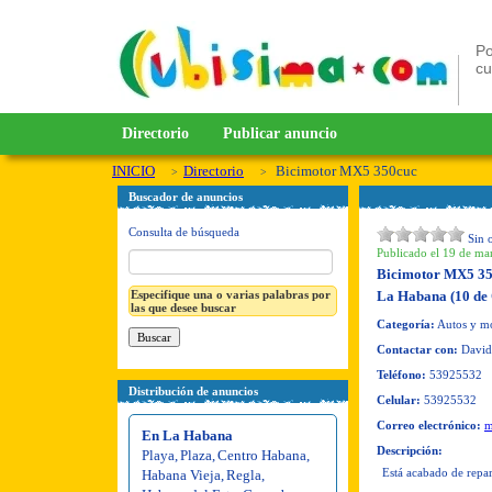
Po
c
Directorio
Publicar anuncio
INICIO
Directorio
Bicimotor MX5 350cuc
Buscador de anuncios
Consulta de búsqueda
Sin 
Publicado el 19 de ma
Bicimotor MX5 3
Especifique una o varias palabras por
La Habana (10 de 
las que desee buscar
Categoría:
Autos y mo
Contactar con:
David
Teléfono:
53925532
Distribución de anuncios
Celular:
53925532
Correo electrónico:
m
En La Habana
Descripción:
Playa
,
Plaza
,
Centro Habana
,
Está acabado de repar
Habana Vieja
,
Regla
,