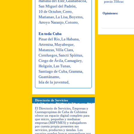
Habana del Este
,
Guanabacoa
,
precio 350cuc
San Miguel del Padrón
,
10 de Octubre
,
Cerro
,
Opiniones:
Marianao
,
La Lisa
,
Boyeros
,
Arroyo Naranjo
,
Cotorro
,
En toda Cuba
Pinar del Río
,
La Habana
,
Artemisa
,
Mayabeque
,
Matanzas
,
Villa Clara
,
Cienfuegos
,
Sancti Spíritus
,
Ciego de Ávila
,
Camagüey
,
Holguín
,
Las Tunas
,
Santiago de Cuba
,
Gramma
,
Guantánamo
,
Isla de la juventud
,
Directorio de Servicios
El Directorio de Servicios, Empresas y
Cuentapropistas de Cuba de Cubisima
ofrece un espacio digital completo para
que micro, pequeñas y medianas
empresas (MIPYMES) y trabajadores
por cuenta propia presenten sus
servicios, productos y tiendas. Los
usuarios pueden buscar proveedores por