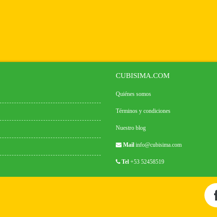
CUBISIMA.COM
Quiénes somos
Términos y condiciones
Nuestro blog
Mail
info@cubisima.com
Tel
+53 52458519