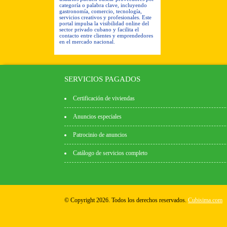
categoría o palabra clave, incluyendo
gastronomía, comercio, tecnología,
servicios creativos y profesionales. Este
portal impulsa la visibilidad online del
sector privado cubano y facilita el
contacto entre clientes y emprendedores
en el mercado nacional.
SERVICIOS PAGADOS
Certificación de viviendas
Anuncios especiales
Patrocinio de anuncios
Catálogo de servicios completo
© Copyright 2026. Todos los derechos reservados.
Cubisima.com