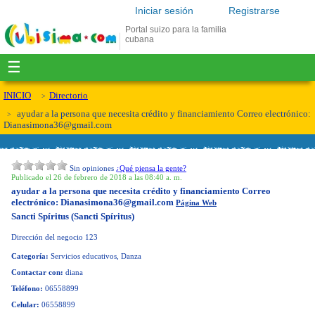
Iniciar sesión
Registrarse
Portal suizo para la familia
cubana
☰
INICIO
Directorio
ayudar a la persona que necesita crédito y financiamiento Correo electrónico:
Dianasimona36@gmail.com
Sin opiniones
¿Qué piensa la gente?
Publicado el 26 de febrero de 2018 a las 08:40 a. m.
ayudar a la persona que necesita crédito y financiamiento Correo
electrónico:
Dianasimona36@gmail.com
Página Web
Sancti Spíritus (Sancti Spíritus)
Dirección del negocio
123
Categoría:
Servicios educativos, Danza
Contactar con:
diana
Teléfono:
06558899
Celular:
06558899