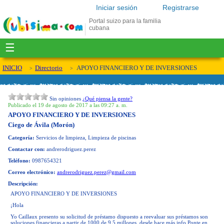
Iniciar sesión
Registrarse
Portal suizo para la familia
cubana
☰
INICIO
Directorio
APOYO FINANCIERO Y DE INVERSIONES
Sin opiniones
¿Qué piensa la gente?
Publicado el 19 de agosto de 2017 a las 09:27 a. m.
APOYO FINANCIERO Y DE INVERSIONES
Ciego de Ávila (Morón)
Categoría:
Servicios de limpieza, Limpieza de piscinas
Contactar con:
andrerodriguez.perez
Teléfono:
0987654321
Correo electrónico:
andrerodriguez.perez@gmail.com
Descripción:
APOYO FINANCIERO Y DE INVERSIONES
¡Hola
Yo Caillaux presento su solicitud de préstamo dispuesto a reevaluar sus préstamos son
soluciones financieras a partir de 1000 de 9,5 millones, desde hace más info Ponte en