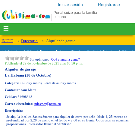
Iniciar sesión
Registrarse
Portal suizo para la familia
cubana
☰
INICIO
Directorio
Alquiler de garaje
Sin opiniones
¿Qué piensa la gente?
Publicado el 29 de noviembre de 2021 a las 03:50 p. m.
Alquiler de garaje
La Habana (10 de Octubre)
Categoría:
Autos y motos, Renta de autos y motos
Contactar con:
Marta
Celular:
54698348
Correo electrónico:
mlesmes@nauta.cu
Descripción:
Se alquila local en Santos Suárez para alquiler de carro pequeño. Mide 4, 25 metros de
profundidad por 2,20 de ancho en el fondo y 2,60 en su frente. Otros usos, se escuchan
proposiciones. Interesados llamar al 54698348.