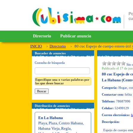
Po
c
Directorio
Publicar anuncio
INICIO
Directorio
80 cuc Espejo de cuerpo entero útil
Buscador de anuncios
Consulta de búsqueda
Sin 
Publicado el 17 de jun
80 cuc Espejo de c
Especifique una o varias palabras por
La Habana (Centr
las que desee buscar
Categoría:
Hogar, co
Contactar con:
fefita
Teléfono:
78687996
Distribución de anuncios
Celular:
52499129
Correo electrónico:
f
En La Habana
Descripción:
Playa
,
Plaza
,
Centro Habana
,
Habana Vieja
,
Regla
,
Espejo de cuerpo ent