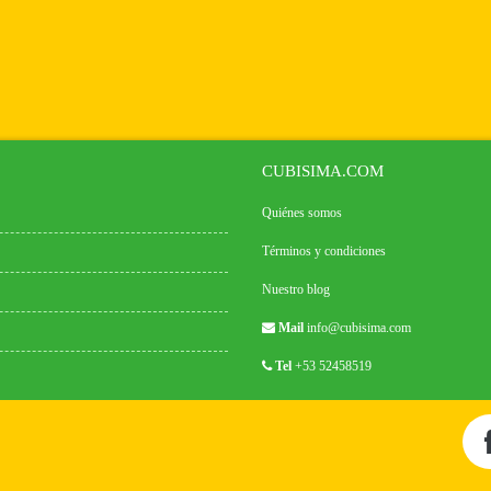
CUBISIMA.COM
Quiénes somos
Términos y condiciones
Nuestro blog
Mail
info@cubisima.com
Tel
+53 52458519