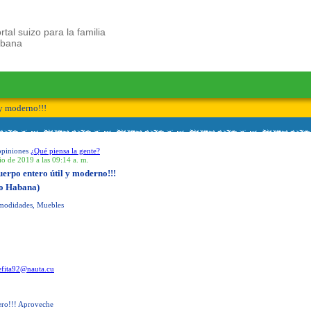
rtal suizo para la familia
ubana
 y moderno!!!
opiniones
¿Qué piensa la gente?
io de 2019 a las 09:14 a. m.
uerpo entero útil y moderno!!!
o Habana)
modidades, Muebles
efita92@nauta.cu
ero!!! Aproveche