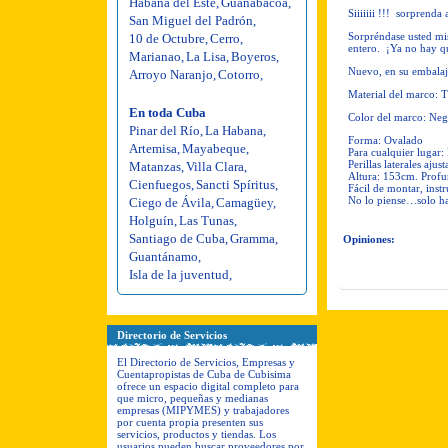
Habana del Este
,
Guanabacoa
,
Siiiiiii !!!
sorprenda a
San Miguel del Padrón
,
Sorpréndase usted mis
10 de Octubre
,
Cerro
,
entero.
¡Ya no hay qu
Marianao
,
La Lisa
,
Boyeros
,
Nuevo, en su embalaj
Arroyo Naranjo
,
Cotorro
,
Material del marco: T
En toda Cuba
Color del marco: Ne
Pinar del Río
,
La Habana
,
Forma: Ovalado
Artemisa
,
Mayabeque
,
Para cualquier lugar: 
Perillas laterales ajus
Matanzas
,
Villa Clara
,
Altura: 153cm. Prof
Cienfuegos
,
Sancti Spíritus
,
Fácil de montar, inst
No lo piense…solo h
Ciego de Ávila
,
Camagüey
,
Holguín
,
Las Tunas
,
Santiago de Cuba
,
Gramma
,
Opiniones:
Guantánamo
,
Isla de la juventud
,
Directorio de Servicios
El Directorio de Servicios, Empresas y
Cuentapropistas de Cuba de Cubisima
ofrece un espacio digital completo para
que micro, pequeñas y medianas
empresas (MIPYMES) y trabajadores
por cuenta propia presenten sus
servicios, productos y tiendas. Los
usuarios pueden buscar proveedores por