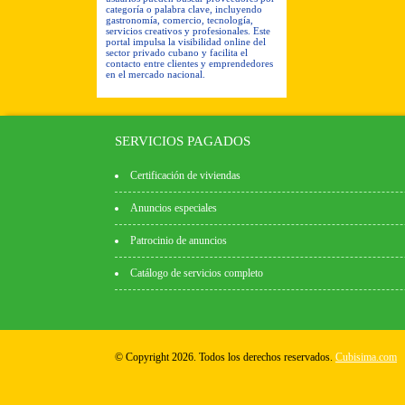
categoría o palabra clave, incluyendo
gastronomía, comercio, tecnología,
servicios creativos y profesionales. Este
portal impulsa la visibilidad online del
sector privado cubano y facilita el
contacto entre clientes y emprendedores
en el mercado nacional.
SERVICIOS PAGADOS
Certificación de viviendas
Anuncios especiales
Patrocinio de anuncios
Catálogo de servicios completo
© Copyright 2026. Todos los derechos reservados.
Cubisima.com