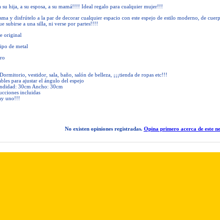
 su hija, a su esposa, a su mamá!!!! Ideal regalo para cualquier mujer!!!
ma y disfrútelo a la par de decorar cualquier espacio con este espejo de estilo moderno, de cuer
e subirse a una silla, ni verse por partes!!!!
e original
ipo de metal
gro
Dormitorio, vestidor, sala, baño, salón de belleza, ¡¡¡tienda de ropas etc!!!
tables para ajustar el ángulo del espejo
undidad: 30cm Ancho: 30cm
rucciones incluidas
ay uno!!!
No existen opiniones registradas.
Opina primero acerca de este ne