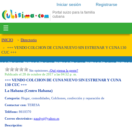
Iniciar sesión
Registrarse
Portal suizo para la familia
cubana
☰
INICIO
Directorio
+++ VENDO COLCHON DE CUNA NUEVO SIN ESTRENAR Y CUNA 130
CUC +++
Sin opiniones
¿Qué piensa la gente?
Publicado el 28 de octubre de 2017 a las 04:52 p. m.
+++ VENDO COLCHON DE CUNA NUEVO SIN ESTRENAR Y CUNA
130 CUC +++
La Habana (Centro Habana)
Categoría:
Hogar, comodidades, Colchones, confección y reparación de
Contactar con:
TERESA
Teléfono:
8610370
Correo electrónico:
gaudysj@yahoo.es
Descripción: