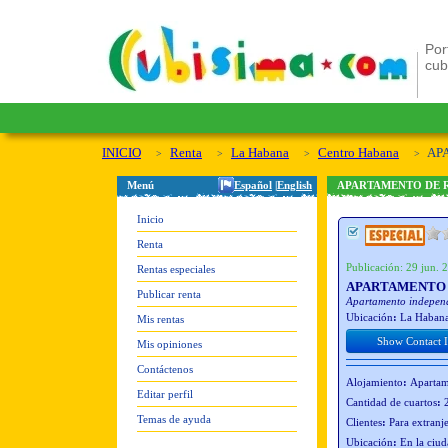
Por
cu
INICIO
Renta
La Habana
Centro Habana
AP
Menú
Español
|
English
APARTAMENTO DE 
Inicio
Renta
Publicación: 29 jun. 2
Rentas especiales
APARTAMENTO 
Publicar renta
Apartamento independ
Ubicación
:
La Habana
Mis rentas
Show Contact 
Mis opiniones
Contáctenos
Alojamiento
:
Aparta
Editar perfil
Cantidad de cuartos
:
Temas de ayuda
Clientes
:
Para extranj
Ubicación
:
En la ciu