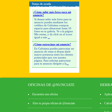
Temas de ayuda
¿Cómo subir más fotos para mi
anuncio?
Si deseas subir más fotos para tu
anuncio puedes mediante los
créditos de Cubisima comprar
espacio para almacenar hasta 10
fotos en tu galería. Ve a la página
Mis rentas, y da click en el icono
igual a este
...
¿Cómo patrocinar mi anuncio?
En Cubisima puedes patrocinar un
anuncio de renta si deseas darle
mayor presencia entre los clientes
potenciales que ven nuestra
página. Para solicitar patrocinio
para tu anuncio dirígete a la
...
OFICINAS DE @NUNCIATE
HERRA
Encuentra una oficina
Aplica
Abre tu propia oficina de @nunciate
Calcul