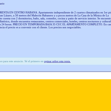
ario
TA EN CENTRO HABANA. Apartamento independiente de 2 cuartos climatizados en 1er pi
 San Lázaro, a 50 metros del Malecón Habanero y a pocos metros de La Casa de la Música de La
o cuenta con 2 dormitorios, baño, sala, comedor, cocina y patio de servicio interior. Se encuentr
stórico, donde encuentra restaurantes, centros comerciales, hoteles, centros nocturnos y cultural
ad las 24 horas. PRECIO EN TEMPORADA BAJA 35 CUC EL APARTAMENTO COMPLETO. En ca
ancia el precio es a convenir con el cliente. Los precios son negociables.
es para este anuncio. Sé el primero en
opinar sobre esta renta.