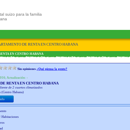
tal suizo para la familia
bana
ARTAMENTO DE RENTA EN CENTRO HABANA
RENTA EN CENTRO HABANA
Sin opiniones
¿Qué piensa la gente?
016; Actualización: -
DE RENTA EN CENTRO HABANA
iente de 2 cuartos climatizados
 (Centro Habana)
Info
mento
2 Habitaciones
eros
dad