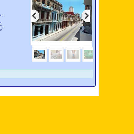
so,
a
es,
1/10
so