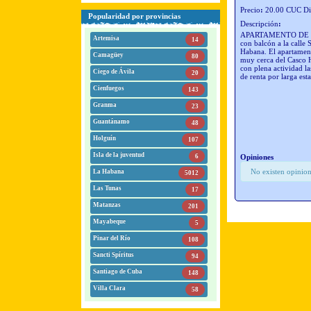
Precio
:
20.00 CUC Di
Popularidad por provincias
Descripción
:
APARTAMENTO DE REN
Artemisa
14
con balcón a la calle
Habana. El apartament
Camagüey
80
muy cerca del Casco Hi
con plena activid
Ciego de Ávila
20
de renta por larga est
Cienfuegos
143
Granma
23
Guantánamo
48
Holguín
107
Isla de la juventud
6
Opiniones
No existen opinion
La Habana
5012
Las Tunas
17
Matanzas
201
Mayabeque
5
Pinar del Río
108
Sancti Spíritus
94
Santiago de Cuba
148
Villa Clara
58