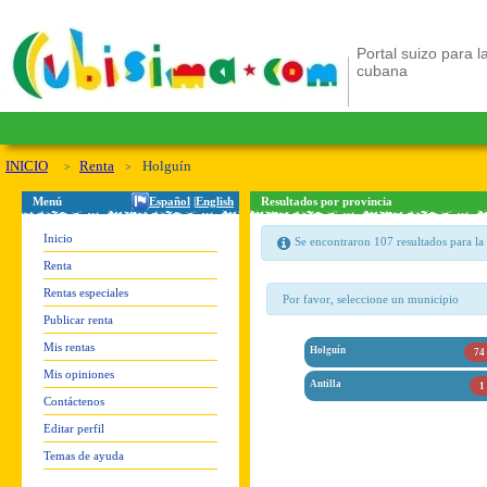
Portal suizo para la
cubana
INICIO
Renta
Holguín
Menú
Español
|
English
Resultados por provincia
Inicio
Se encontraron 107 resultados para la
Renta
Rentas especiales
Por favor, seleccione un municipio
Publicar renta
Mis rentas
Holguín
74
Mis opiniones
Antilla
1
Contáctenos
Editar perfil
Temas de ayuda