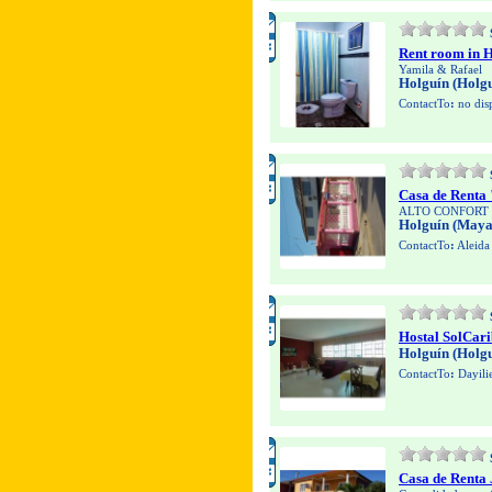
Rent room in H
Yamila & Rafael
Holguín (Holgu
ContactTo
:
no dis
Casa de Rent
ALTO CONFORT 
Holguín (Maya
ContactTo
:
Aleida
Hostal SolCari
Holguín (Holgu
ContactTo
:
Dayilie
Casa de Renta 