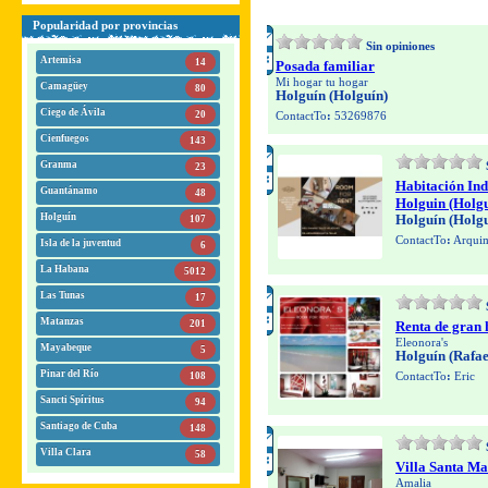
Popularidad por provincias
Sin opiniones
Artemisa
14
Posada familiar
Mi hogar tu hogar
Camagüey
80
Holguín (Holguín)
Ciego de Ávila
20
ContactTo
:
53269876
Cienfuegos
143
Granma
23
Habitación Ind
Guantánamo
48
Holguin (Holgu
Holguín
Holguín (Holgu
107
ContactTo
:
Arqui
Isla de la juventud
6
La Habana
5012
Las Tunas
17
Matanzas
201
Renta de gran 
Eleonora's
Mayabeque
5
Holguín (Rafae
Pinar del Río
ContactTo
:
Eric
108
Sancti Spíritus
94
Santiago de Cuba
148
Villa Clara
58
Villa Santa Ma
Amalia