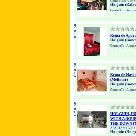
Comodidad y conf
Holguín (Rafae
ContactTo
:
Jacque
Renta de Apar
Holguín (Banes
ContactTo
:
Alexan
Renta de Havit
(Melimar)
Holguín (Banes
ContactTo
:
Alexan
HOLGUIN, I
WITH A DOU
THE DOWNT
APARTAMENTO 
Holguín (Holgu