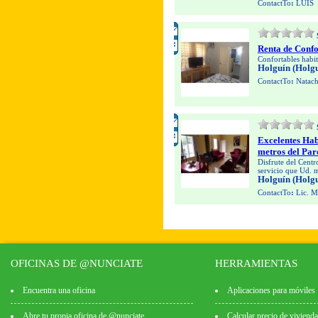
ContactTo
:
LUIS
Renta de Confo
Confortables habi
Holguín (Holgu
ContactTo
:
Natach
Excelentes Hab
metros del Par
Disfrute del Centr
servicio que Ud. 
Holguín (Holgu
ContactTo
:
Lic. M
OFICINAS DE @NUNCIATE
HERRAMIENTAS
Encuentra una oficina
Aplicaciones para móviles
Abre tu propia oficina de @nunciate
Calcular precio de vivienda