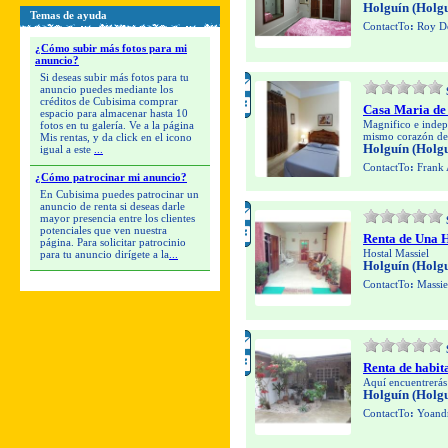
Holguín (Holgu
Temas de ayuda
ContactTo
:
Roy De
¿Cómo subir más fotos para mi
anuncio?
Si deseas subir más fotos para tu
anuncio puedes mediante los
créditos de Cubisima comprar
Casa Maria de 
espacio para almacenar hasta 10
Magnifico e indep
fotos en tu galería. Ve a la página
mismo corazón de 
Mis rentas, y da click en el icono
Holguín (Holgu
igual a este
...
ContactTo
:
Frank 
¿Cómo patrocinar mi anuncio?
En Cubisima puedes patrocinar un
anuncio de renta si deseas darle
mayor presencia entre los clientes
potenciales que ven nuestra
Renta de Una 
página. Para solicitar patrocinio
Hostal Massiel
para tu anuncio dirígete a la
...
Holguín (Holgu
ContactTo
:
Massie
Renta de habi
Aquí encuentrerás 
Holguín (Holgu
ContactTo
:
Yoandr