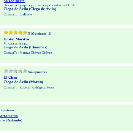
Sr. Idalberto
Una renta tranquila y privada en el centro de CUBA
Ciego de Ávila (Ciego de Ávila)
ContactTo
:
Idalberto
5
(Opiniones:
1
)
Hostal Maritza
Mi casa es tu casa
Ciego de Ávila (Chambas)
ContactTo
:
Maritza Chávez Chávez
Sin opiniones
El Cisne
Ciego de Ávila (Morón)
ContactTo
:
Roberto Rodriguez Perez
 opiniones
partamento
Ciro Redondo)