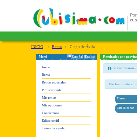
Por
cu
INICIO
Renta
Ciego de Ávila
Menú
Español
|
English
Resultados por provinc
Inicio
Se encontraron 2
Renta
Rentas especiales
Por favor, seleccio
Publicar renta
Mis rentas
Morón
Mis opiniones
Ciro Redondo
Contáctenos
Editar perfil
Temas de ayuda