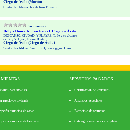
Ciego de Ávila (Morón)
ContactTo
:
Maura Onaida Ruiz Fumero
Sin opiniones
Billy's House, Rooms RentaL Ciego de Ávila.
DESCANSO, CIUDAD, Y PLAYAS. Todo a su alcance
en Billy's House, Rooms Rental.
Ciego de Ávila (Ciego de Ávila)
ContactTo
:
Milena Email: hbillyhouse@gmail.com
MIENTAS
SERVICIOS PAGADOS
ciones para móviles
Certificación de viviendas
ar precio de vivienda
Anuncios especiales
ipción anuncios de casas
Patrocinio de anuncios
ipción anuncios de Empleos
Catálogo de servicios completo