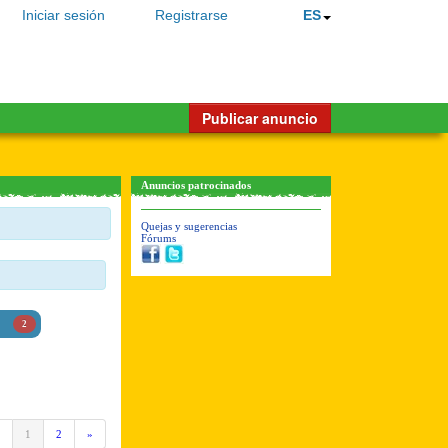
Iniciar sesión
Registrarse
ES
Publicar anuncio
Anuncios patrocinados
Quejas y sugerencias
Fórums
2
1
2
»