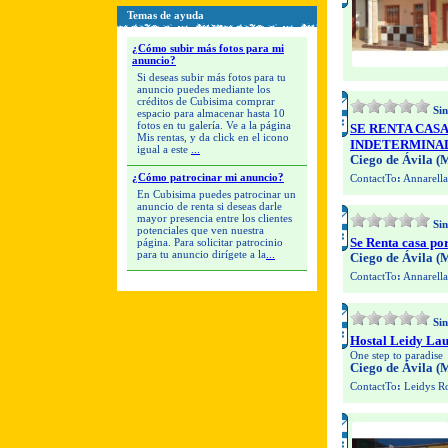
Temas de ayuda
¿Cómo subir más fotos para mi
anuncio?
Si deseas subir más fotos para tu
anuncio puedes mediante los
créditos de Cubisima comprar
Sin
espacio para almacenar hasta 10
fotos en tu galería. Ve a la página
SE RENTA CAS
Mis rentas, y da click en el icono
INDETERMINA
igual a este
...
Ciego de Ávila (
¿Cómo patrocinar mi anuncio?
ContactTo
:
Annarella
En Cubisima puedes patrocinar un
anuncio de renta si deseas darle
mayor presencia entre los clientes
Sin
potenciales que ven nuestra
Se Renta casa po
página. Para solicitar patrocinio
para tu anuncio dirígete a la
...
Ciego de Ávila (
ContactTo
:
Annarella
Sin
Hostal Leidy La
One step to paradise
Ciego de Ávila (
ContactTo
:
Leidys Ro