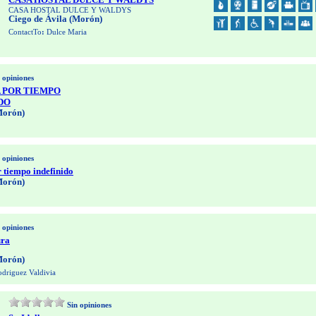
CASA HOSTAL DULCE Y WALDYS
Ciego de Ávila (Morón)
ContactTo
:
Dulce Maria
 opiniones
A POR TIEMPO
DO
Morón)
 opiniones
r tiempo indefinido
Morón)
 opiniones
ura
Morón)
driguez Valdivia
Sin opiniones