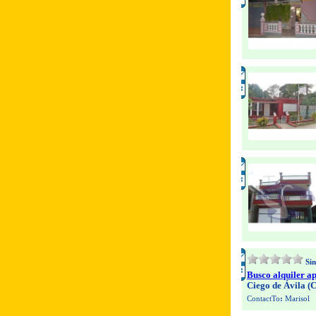
Sin
Busco alquiler a
Ciego de Ávila (
ContactTo
:
Marisol