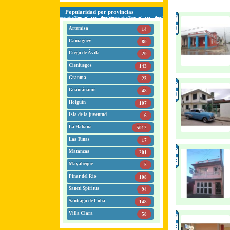
Popularidad por provincias
Artemisa
14
Camagüey
80
Ciego de Ávila
20
Cienfuegos
143
Granma
23
Guantánamo
48
Holguín
107
Isla de la juventud
6
La Habana
5012
Las Tunas
17
Matanzas
201
Mayabeque
5
Pinar del Río
108
Sancti Spíritus
94
Santiago de Cuba
148
Villa Clara
58