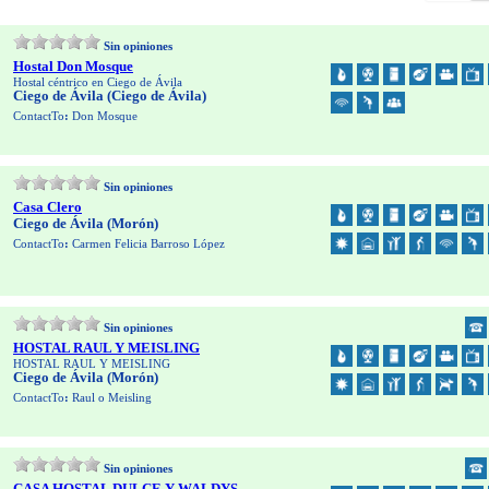
Sin opiniones
Hostal Don Mosque
Hostal céntrico en Ciego de Ávila
Ciego de Ávila (Ciego de Ávila)
ContactTo
:
Don Mosque
Sin opiniones
Casa Clero
Ciego de Ávila (Morón)
ContactTo
:
Carmen Felicia Barroso López
Sin opiniones
HOSTAL RAUL Y MEISLING
HOSTAL RAUL Y MEISLING
Ciego de Ávila (Morón)
ContactTo
:
Raul o Meisling
Sin opiniones
CASA HOSTAL DULCE Y WALDYS