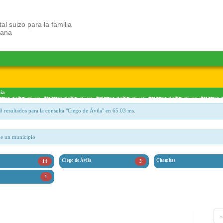
tal suizo para la familia
bana
ia
0 resultados para la consulta "Ciego de Ávila" en 65.03 ms.
ne un municipio
Ciego de Ávila
Chambas
14
3
1
«