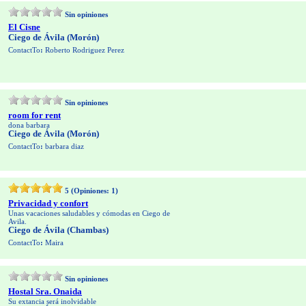
Sin opiniones
El Cisne
Ciego de Ávila (Morón)
ContactTo
:
Roberto Rodriguez Perez
Sin opiniones
room for rent
dona barbara
Ciego de Ávila (Morón)
ContactTo
:
barbara diaz
5
(Opiniones:
1
)
Privacidad y confort
Unas vacaciones saludables y cómodas en Ciego de
Avila.
Ciego de Ávila (Chambas)
ContactTo
:
Maira
Sin opiniones
Hostal Sra. Onaida
Su extancia será inolvidable