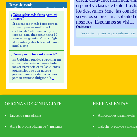
español y clases de baile. Las 
Temas de ayuda
los desayunos 5cuc, las comida
¿Cómo subir más fotos para mi
servicios se prestan a solicitud
anuncio?
nosotros. Esperamos su visita.
Si deseas subir más fotos para tu
Opiniones
anuncio puedes mediante los
créditos de Cubisima comprar
No existen opiniones para este anuncio
espacio para almacenar hasta 10
fotos en tu galería. Ve a la página
Mis rentas, y da click en el icono
igual a este
...
¿Cómo patrocinar mi anuncio?
En Cubisima puedes patrocinar un
anuncio de renta si deseas darle
mayor presencia entre los clientes
potenciales que ven nuestra
página. Para solicitar patrocinio
para tu anuncio dirígete a la
...
OFICINAS DE @NUNCIATE
HERRAMIENTAS
Encuentra una oficina
Aplicaciones para móviles
Abre tu propia oficina de @nunciate
Calcular precio de vivienda