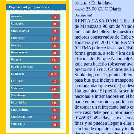
:
En la playa
Ubicación
Popularidad por provincias
:
25.00 CUC Diario
Precio
:
Descripción
Artemisa
14
RENTA CASA DANI. Ubicada en l
Camagüey
80
de Matanzas a 90 km de Varader
indiscutible belleza de nuestro
Ciego de Ávila
20
mejores conservados de Cuba y 
Cienfuegos
143
Biosfera y en 2001 sitio RAM
Granma
23
(CITMA) ofrece las característic
forma gratuita, a solo 4 km de 
Guantánamo
48
Oficina del Parque Nacional(A 3
Holguín
107
guía para hacerlo (observar aves
Isla de la juventud
6
precio de 15 cuc. Centros de B
Snokeling con 15 puntos diferen
La Habana
5012
pasa bus que incluye transporte
Las Tunas
17
la modalidad que escoja) si dese
Matanzas
201
Hatiguanico: Si prefiriera senti
nacional e internándose en el 
Mayabeque
5
parte en bote motor y podrá co
Pinar del Río
108
de tomar un refrescante baño en
Sancti Spíritus
94
este caso debe pedir informació
0145987249- Playas : existen al
Santiago de Cuba
148
finas y se pueden llegar a ellas 
Villa Clara
58
cambio de ropa de cama y toalla 
desea, desayuno, merienda, alm