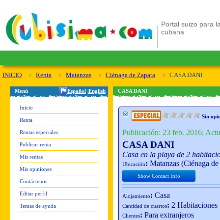
Portal suizo para la
cubana
INICIO
Renta
Matanzas
Ciénaga de Zapata
CASA DANI
Menú
Español
|
English
CASA DANI
Inicio
Sin opi
Renta
Publicación: 23 feb. 2016; Actu
Rentas especiales
CASA DANI
Publicar renta
Casa en la playa de 2 habitac
Mis rentas
:
Matanzas (Ciénaga de 
Ubicación
Mis opiniones
Show Contact Info
Contáctenos
Editar perfil
:
Casa
Alojamiento
:
2 Habitaciones
Temas de ayuda
Cantidad de cuartos
:
Para extranjeros
Clientes