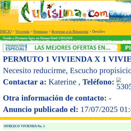
INICIO
>
Vivienda
>
Permutas
>
Regresar a la Búsqueda
> Detalles
Vendo o Permuto Apto en AlamarTelef-53052419
PERMUTO 1 VIVIENDA X 1 VIVI
Necesito reducirme
, Escucho propisici
Contactar a:
Katerine
,
Teléfono:
Otra información de contacto:
-
Anuncio publicado el:
17/07/2025 01:
OFREZCO VIVIENDA No. 1