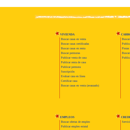
VIVIENDA
CARR
Buscar casas en venta
Buscar
Buscar casas certificadas
Publica
Buscar casas en renta
Piezas 
Buscar permutas
Buscar 
Publicar venta de casa
Publica
Publicar renta de casa
Publicar permuta
Suscripción
Evaluar casa en línea
Certificar casa
Buscar casas en venta (avanzado)
EMPLEOS
CRED
Buscar ofertas de empleo
Servic
Publicar empleo estatal