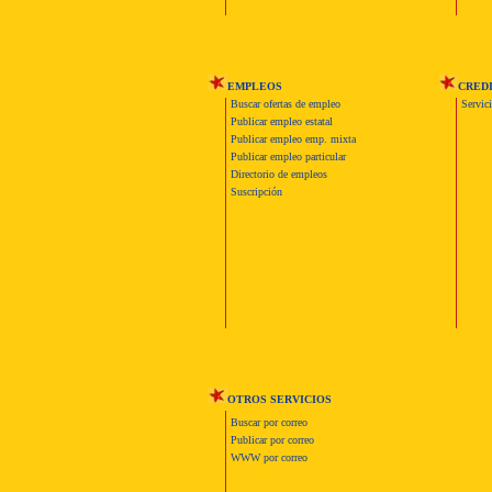
EMPLEOS
CRED
Buscar ofertas de empleo
Servic
Publicar empleo estatal
Publicar empleo emp. mixta
Publicar empleo particular
Directorio de empleos
Suscripción
OTROS SERVICIOS
Buscar por correo
Publicar por correo
WWW por correo