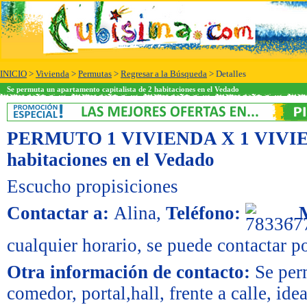
INICIO
>
Vivienda
>
Permutas
>
Regresar a la Búsqueda
> Detalles
Se permuta un apartamento capitalista de 2 habitaciones en el Vedado
PERMUTO 1 VIVIENDA X 1 VIVI
habitaciones en el Vedado
Escucho propisiciones
Contactar a:
Alina
,
Teléfono:
,
cualquier horario, se puede contactar 
Otra información de contacto:
Se per
comedor, portal,hall, frente a calle, ide