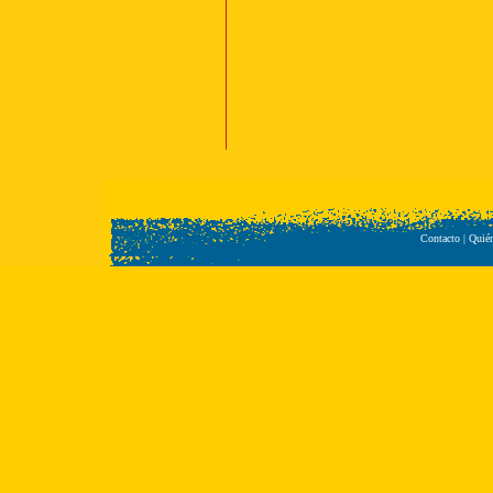
Contacto
|
Quié