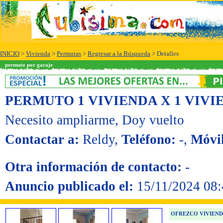
INICIO
>
Vivienda
>
Permutas
>
Regresar a la Búsqueda
> Detalles
permuto por garaje
PERMUTO 1 VIVIENDA X 1 VIVI
Necesito ampliarme
, Doy vuelto
Contactar a:
Reldy
,
Teléfono:
-
,
Móvil
Otra información de contacto:
-
Anuncio publicado el:
15/11/2024 08:
OFREZCO VIVIENDA