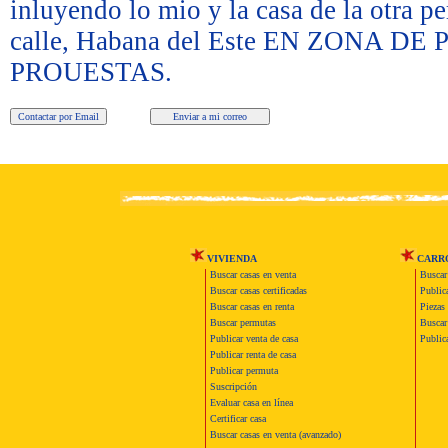
inluyendo lo mio y la casa de la otra 
calle, Habana del Este EN ZONA
PROUESTAS.
VIVIENDA
CARR
Buscar casas en venta
Buscar
Buscar casas certificadas
Publica
Buscar casas en renta
Piezas 
Buscar permutas
Buscar 
Publicar venta de casa
Publica
Publicar renta de casa
Publicar permuta
Suscripción
Evaluar casa en línea
Certificar casa
Buscar casas en venta (avanzado)