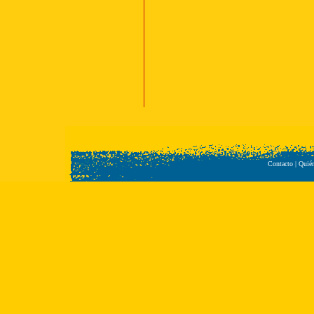
Contacto
|
Quié