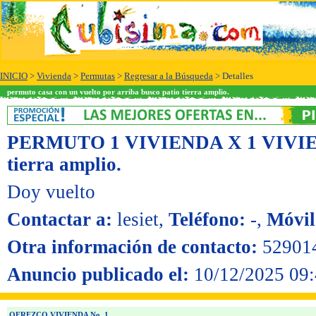
INICIO
>
Vivienda
>
Permutas
>
Regresar a la Búsqueda
> Detalles
permuto casa con un vuelto por arriba busco patio tierra amplio.
PERMUTO 1 VIVIENDA X 1 VIVI
tierra amplio.
Doy vuelto
Contactar a:
lesiet
,
Teléfono:
-
,
Móvil
Otra información de contacto:
52901
Anuncio publicado el:
10/12/2025 09:
OFREZCO VIVIENDA No. 1