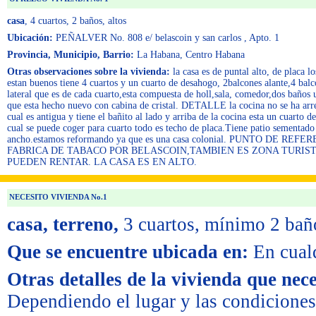
casa
, 4 cuartos
, 2 baños
, altos
Ubicación:
PEÑALVER No. 808 e/ belascoin y san carlos , Apto. 1
Provincia, Municipio, Barrio:
La Habana, Centro Habana
Otras observaciones sobre la vivienda:
la casa es de puntal alto, de placa l
estan buenos tiene 4 cuartos y un cuarto de desahogo, 2balcones alante,4 balc
lateral que es de cada cuarto,esta compuesta de holl,sala, comedor,dos baños
que esta hecho nuevo con cabina de cristal. DETALLE la cocina no se ha arr
cual es antigua y tiene el bañito al lado y arriba de la cocina esta un cuarto d
cual se puede coger para cuarto todo es techo de placa.Tiene patio sementad
ancho.estamos reformando ya que es una casa colonial. PUNTO DE REF
FABRICA DE TABACO POR BELASCOIN,TAMBIEN ES ZONA TURIS
PUEDEN RENTAR. LA CASA ES EN ALTO.
NECESITO VIVIENDA No.1
casa, terreno,
3 cuartos,
mínimo 2 bañ
Que se encuentre ubicada en:
En cual
Otras detalles de la vivienda que nece
Dependiendo el lugar y las condiciones 