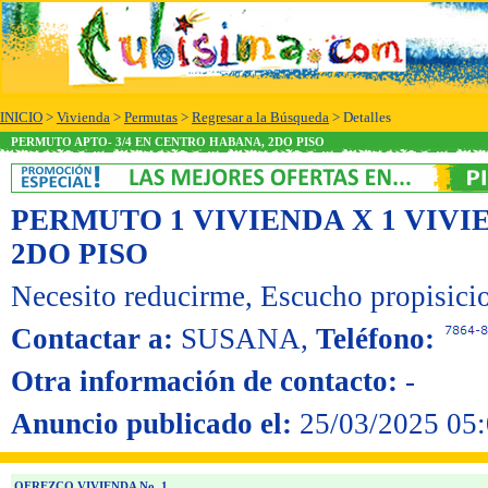
INICIO
>
Vivienda
>
Permutas
>
Regresar a la Búsqueda
> Detalles
PERMUTO APTO- 3/4 EN CENTRO HABANA, 2DO PISO
PERMUTO 1 VIVIENDA X 1 VIVI
2DO PISO
Necesito reducirme
, Escucho propisici
Contactar a:
SUSANA
,
Teléfono:
Otra información de contacto:
-
Anuncio publicado el:
25/03/2025 05:
OFREZCO VIVIENDA No. 1