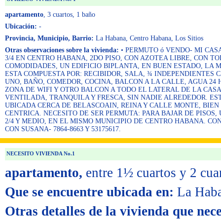
apartamento
, 3 cuartos
, 1 baño
Ubicación:
-
Provincia, Municipio, Barrio:
La Habana, Centro Habana, Los Sitios
Otras observaciones sobre la vivienda:
• PERMUTO ó VENDO- MI CASA
3/4 EN CENTRO HABANA, 2DO PISO, CON AZOTEA LIBRE, CON T
COMODIDADES, UN EDIFICIO BIPLANTA, EN BUEN ESTADO, LA 
ESTA COMPUESTA POR: RECIBIDOR, SALA, ¾ INDEPENDIENTES 
UNO, BAÑO, COMEDOR, COCINA, BALCON A LA CALLE, AGUA 24 
ZONA DE WIFI Y OTRO BALCON A TODO EL LATERAL DE LA CAS
VENTILADA, TRANQUILA Y FRESCA, SIN NADIE ALREDEDOR. ES
UBICADA CERCA DE BELASCOAIN, REINA Y CALLE MONTE, BIEN
CENTRICA. NECESITO DE SER PERMUTA: PARA BAJAR DE PISOS, 
2/4 Y MEDIO, EN EL MISMO MUNICIPIO DE CENTRO HABANA. C
CON SUSANA- 7864-8663 Y 53175617.
NECESITO VIVIENDA No.1
apartamento,
entre 1½ cuartos y 2 cua
Que se encuentre ubicada en:
La Haba
Otras detalles de la vivienda que nece