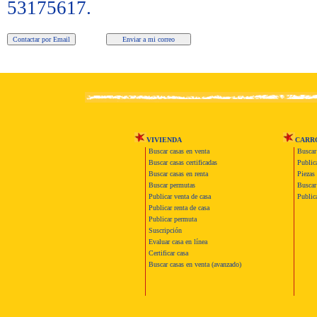
53175617.
VIVIENDA
CARR
Buscar casas en venta
Buscar
Buscar casas certificadas
Publica
Buscar casas en renta
Piezas 
Buscar permutas
Buscar 
Publicar venta de casa
Publica
Publicar renta de casa
Publicar permuta
Suscripción
Evaluar casa en línea
Certificar casa
Buscar casas en venta (avanzado)