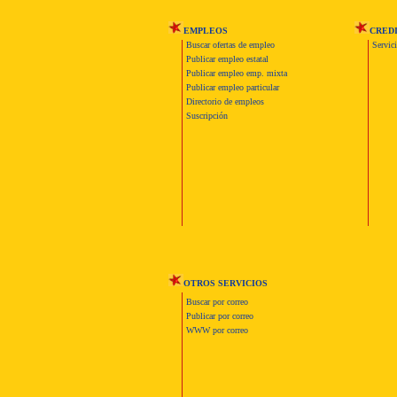
EMPLEOS
CRED
Buscar ofertas de empleo
Servic
Publicar empleo estatal
Publicar empleo emp. mixta
Publicar empleo particular
Directorio de empleos
Suscripción
OTROS SERVICIOS
Buscar por correo
Publicar por correo
WWW por correo