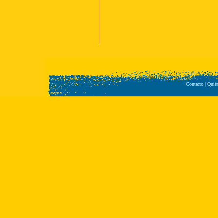
Contacto
|
Quié