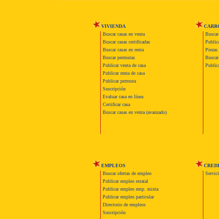
VIVIENDA
CARR
Buscar casas en venta
Buscar
Buscar casas certificadas
Publica
Buscar casas en renta
Piezas 
Buscar permutas
Buscar 
Publicar venta de casa
Publica
Publicar renta de casa
Publicar permuta
Suscripción
Evaluar casa en línea
Certificar casa
Buscar casas en venta (avanzado)
EMPLEOS
CRED
Buscar ofertas de empleo
Servic
Publicar empleo estatal
Publicar empleo emp. mixta
Publicar empleo particular
Directorio de empleos
Suscripción