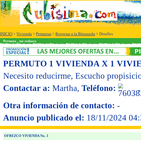
INICIO
>
Vivienda
>
Permutas
>
Regresar a la Búsqueda
> Detalles
Permuto , me reduzco
PERMUTO 1 VIVIENDA X 1 VIVI
Necesito reducirme
, Escucho propisici
Contactar a:
Martha
,
Teléfono:
Otra información de contacto:
-
Anuncio publicado el:
18/11/2024 04:
OFREZCO VIVIENDA No. 1