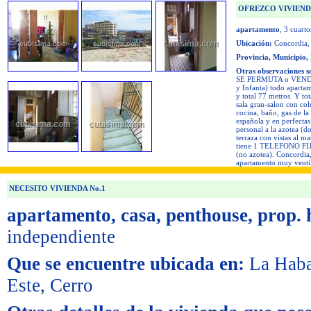
OFREZCO VIVIENDA
apartamento
, 3 cuarto
Ubicación:
Concordia,
Provincia, Municipio,
Otras observaciones s
SE PERMUTA o VENDO a
y Infanta) todo aparta
y total 77 metros. Y to
sala gran-salon con co
cocina, baño, gas de la 
española y en perfectas
personal a la azotea (d
terraza con vistas al m
tiene 1 TELEFONO FIJO.
(no azotea). Concordia
apartamento muy ventil
NECESITO VIVIENDA No.1
apartamento, casa, penthouse, prop. 
independiente
Que se encuentre ubicada en:
La Haba
Este, Cerro