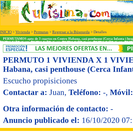
INICIO
>
Vivienda
>
Permutas
>
Regresar a la Búsqueda
> Detalles
PERMUTAMOS apto de 3 cuartos en Centro Habana, casi penthouse (Cerca Infanta i hosp
PERMUTO 1 VIVIENDA X 1 VIVI
Habana, casi penthouse (Cerca Infant
Escucho propisiciones
Contactar a:
Juan
,
Teléfono:
-
,
Móvil:
Otra información de contacto:
-
Anuncio publicado el:
16/10/2020 07: