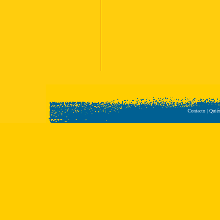
Contacto
|
Quié