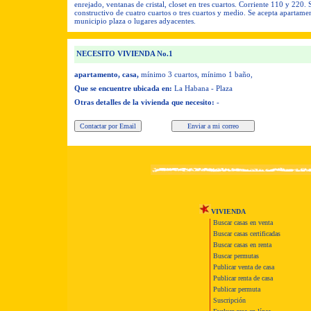
enrejado, ventanas de cristal, closet en tres cuartos. Corriente 110 y 220.
constructivo de cuatro cuartos o tres cuartos y medio. Se acepta apartamen
municipio plaza o lugares adyacentes.
NECESITO VIVIENDA No.1
apartamento, casa,
mínimo 3 cuartos,
mínimo 1 baño,
Que se encuentre ubicada en:
La Habana - Plaza
Otras detalles de la vivienda que necesito:
-
VIVIENDA
Buscar casas en venta
Buscar casas certificadas
Buscar casas en renta
Buscar permutas
Publicar venta de casa
Publicar renta de casa
Publicar permuta
Suscripción