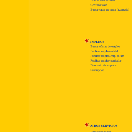
Evaluar casa en línea
Certificar casa
Buscar casas en venta (avanzado)
EMPLEOS
Buscar ofertas de empleo
Publicar empleo estatal
Publicar empleo emp. mixta
Publicar empleo particular
Directorio de empleos
Suscripción
OTROS SERVICIOS
Buscar por correo