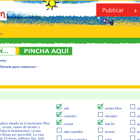
Publicar
es
rtos
Horario para contactar:
-
sala
azotea libre
ja
comedor
elevador
p
placa situada en el municipio Diez
cocina
balcón
g
, cocina, cuarto de lavado y
alta la terminación), cocina
sala-comedor
terraza
p
e llenan por gravedad. La casa
las 24 horas, teléfono fijo, todo
cocina-comedor
patio
pu