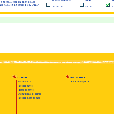
 Se necesita casa en buen estado
to hasta en un tercer piso. Lugar:
barbacoa
portal
t
CARROS
AMISTADES
Buscar carros
Publicar un perfil
Publicar carros
Piezas de carros
Buscar piezas de carros
Publicar pieza de carro