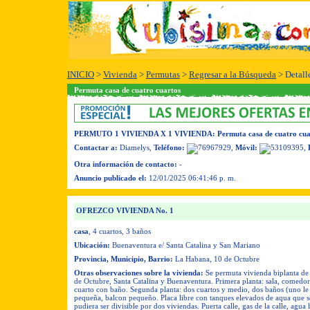
INICIO
>
Vivienda
>
Permutas
>
Regresar a la Búsqueda
> Detall
Permuta casa de cuatro cuartos
PERMUTO 1 VIVIENDA X 1 VIVIENDA
: Permuta casa de cuatro cua
Contactar a:
Diamelys
,
Teléfono:
,
Móvil:
,
Otra información de contacto:
-
Anuncio publicado el:
12/01/2025 06:41:46 p. m.
OFREZCO VIVIENDA No. 1
casa
, 4 cuartos
, 3 baños
Ubicación:
Buenaventura e/ Santa Catalina y San Mariano
Provincia, Municipio, Barrio:
La Habana, 10 de Octubre
Otras observaciones sobre la vivienda:
Se permuta vivienda biplanta de 
de Octubre, Santa Catalina y Buenaventura. Primera planta: sala, comedor
cuarto con baño. Segunda planta: dos cuartos y medio, dos baños (uno le f
pequeña, balcon pequeño. Placa libre con tanques elevados de aqua que s
pudiera ser divisible por dos viviendas. Puerta calle, gas de la calle, agua 