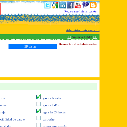
Registrarse
Iniciar sesión
Administrar mis anuncios
<<
Anuncio 66684
>>
Denunciar al administrador
39 vistas
rdín
gas de la calle
iscina
gas de balón
araje
agua las 24 horas
osibilidad de garaje
carposhe
ntal alto
azotea compartida