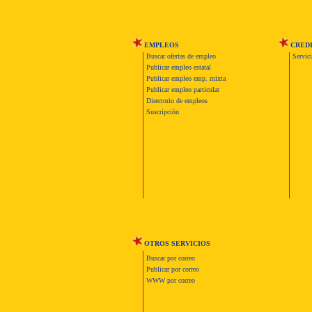
EMPLEOS
CRED
Buscar ofertas de empleo
Servic
Publicar empleo estatal
Publicar empleo emp. mixta
Publicar empleo particular
Directorio de empleos
Suscripción
OTROS SERVICIOS
Buscar por correo
Publicar por correo
WWW por correo