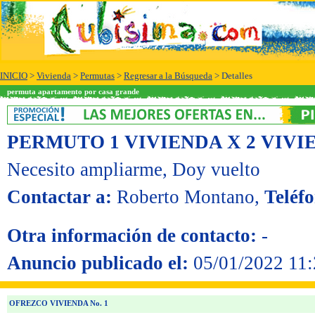
INICIO
>
Vivienda
>
Permutas
>
Regresar a la Búsqueda
> Detalles
permuta apartamento por casa grande
PERMUTO 1 VIVIENDA X 2 VIVI
Necesito ampliarme
, Doy vuelto
Contactar a:
Roberto Montano
,
Teléf
Otra información de contacto:
-
Anuncio publicado el:
05/01/2022 11:
OFREZCO VIVIENDA No. 1