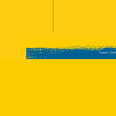
Contacto
|
Quié