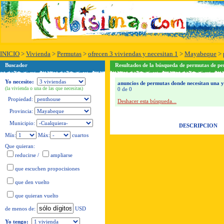
INICIO
>
Vivienda
>
Permutas
>
ofrecen 3 viviendas y necesitan 1
>
Mayabeque
>
Buscador
Resultados de la búsqueda de permutas de p
Yo necesito:
anuncios de permutas donde necesitan una y 
(la vivienda o una de las que necesitas)
0 de 0
Propiedad:
Deshacer esta búsqueda...
Provincia:
Municipio:
DESCRIPCION
Mín:
Máx:
cuartos
Que quieran:
reducirse
/
ampliarse
que escuchen propocisiones
que den vuelto
que quieran vuelto
USD
de menos de:
Yo tengo: