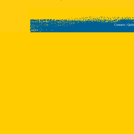
Contacto
|
Quié