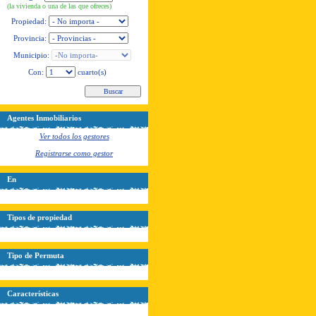
(la vivienda o una de las que ofreces)
Propiedad:
Provincia:
Municipio:
Con:
cuarto(s)
Agentes Inmobiliarios
Ver todos los gestores
Registrarse como gestor
En
Tipos de propiedad
Tipo de Permuta
Características