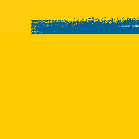
Contacto
|
Quié