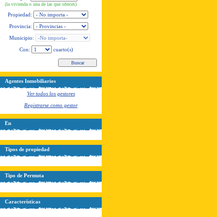
(la vivienda o una de las que ofreces)
Propiedad:
Provincia:
Municipio:
Con:
cuarto(s)
Agentes Inmobiliarios
Ver todos los gestores
Registrarse como gestor
En
Tipos de propiedad
Tipo de Permuta
Características