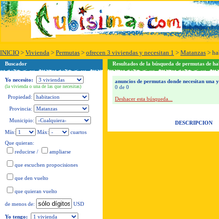
INICIO
>
Vivienda
>
Permutas
>
ofrecen 3 viviendas y necesitan 1
>
Matanzas
>
ha
Buscador
Resultados de la búsqueda de permutas de ha
Yo necesito:
anuncios de permutas donde necesitan una y 
(la vivienda o una de las que necesitas)
0 de 0
Propiedad:
Deshacer esta búsqueda...
Provincia:
Municipio:
DESCRIPCION
Mín:
Máx:
cuartos
Que quieran:
reducirse
/
ampliarse
que escuchen propocisiones
que den vuelto
que quieran vuelto
USD
de menos de:
Yo tengo: