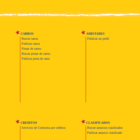
CARROS
AMISTADES
Buscar carros
Publicar un perfil
Publicar carros
Piezas de carros
Buscar piezas de carros
Publicar pieza de carro
CREDITOS
CLASIFICADOS
Servicios de Cubisima por créditos
Buscar anuncios clasificados
Publicar anuncio clasificado