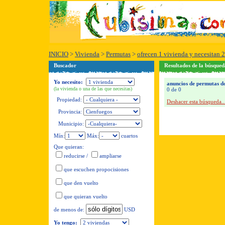
INICIO
>
Vivienda
>
Permutas
>
ofrecen 1 vivienda y necesitan 2
Buscador
Resultados de la búsqued
Yo necesito:
anuncios de permutas don
(la vivienda o una de las que necesitas)
0 de 0
Propiedad:
Deshacer esta búsqueda..
Provincia:
Municipio:
Mín:
Máx:
cuartos
Que quieran:
reducirse
/
ampliarse
que escuchen propocisiones
que den vuelto
que quieran vuelto
USD
de menos de:
Yo tengo: