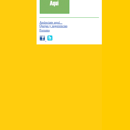
Anúnciate aquí...
Quejas y sugerencias
Forums