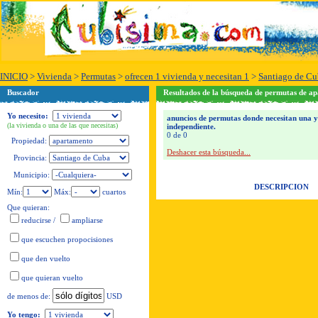
INICIO
>
Vivienda
>
Permutas
>
ofrecen 1 vivienda y necesitan 1
>
Santiago de Cu
Buscador
Resultados de la búsqueda de permutas de ap
Yo necesito:
anuncios de permutas donde necesitan una y 
(la vivienda o una de las que necesitas)
independiente.
0 de 0
Propiedad:
Deshacer esta búsqueda...
Provincia:
Municipio:
DESCRIPCION
Mín:
Máx:
cuartos
Que quieran:
reducirse
/
ampliarse
que escuchen propocisiones
que den vuelto
que quieran vuelto
USD
de menos de:
Yo tengo: