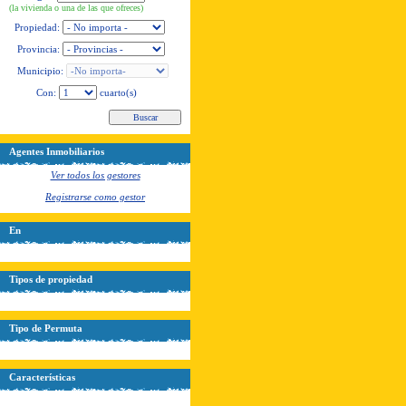
(la vivienda o una de las que ofreces)
Propiedad:
Provincia:
Municipio:
Con:
cuarto(s)
Agentes Inmobiliarios
Ver todos los gestores
Registrarse como gestor
En
Tipos de propiedad
Tipo de Permuta
Características