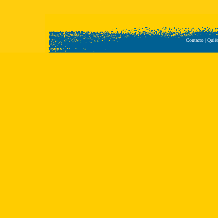
Contacto
|
Quié