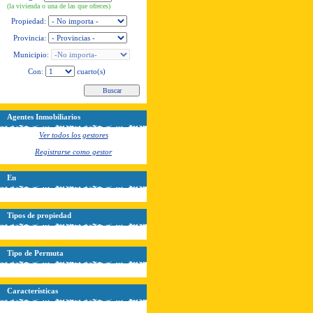
(la vivienda o una de las que ofreces)
Propiedad:
Provincia:
Municipio:
Con:
cuarto(s)
Agentes Inmobiliarios
Ver todos los gestores
Registrarse como gestor
En
Tipos de propiedad
Tipo de Permuta
Características