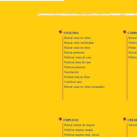
VIVIENDA
CARR
Buscar casas en venta
Buscar
Buscar casas certificadas
Publica
Buscar casas en renta
Piezas 
Buscar permutas
Buscar 
Publicar venta de casa
Publica
Publicar renta de casa
Publicar permuta
Suscripción
Evaluar casa en línea
Certificar casa
Buscar casas en venta (avanzado)
EMPLEOS
CRED
Buscar ofertas de empleo
Servic
Publicar empleo estatal
Publicar empleo emp. mixta