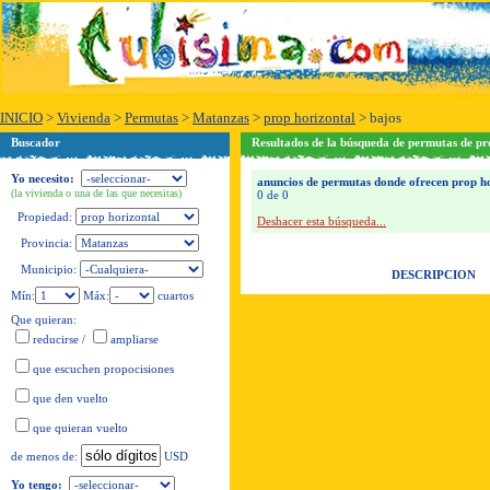
INICIO
>
Vivienda
>
Permutas
>
Matanzas
>
prop horizontal
>
bajos
Buscador
Resultados de la búsqueda de permutas de pr
Yo necesito:
anuncios de permutas donde ofrecen prop hor
(la vivienda o una de las que necesitas)
0 de 0
Propiedad:
Deshacer esta búsqueda...
Provincia:
Municipio:
DESCRIPCION
Mín:
Máx:
cuartos
Que quieran:
reducirse
/
ampliarse
que escuchen propocisiones
que den vuelto
que quieran vuelto
USD
de menos de:
Yo tengo: