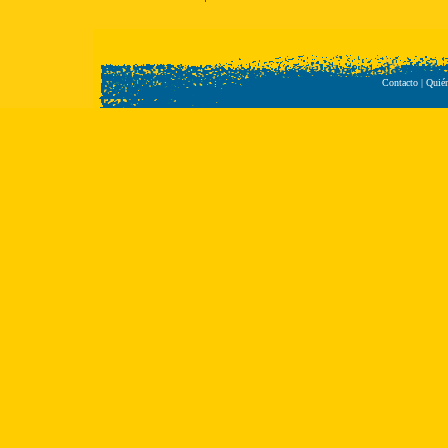
Contacto
|
Quié