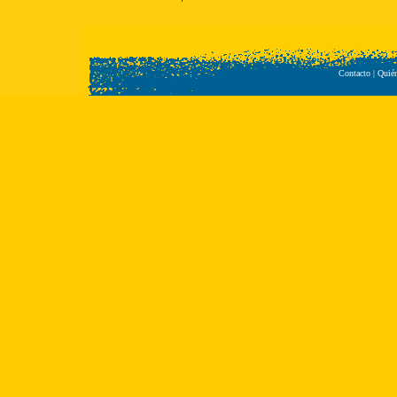
Contacto
|
Quié