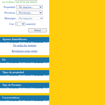
(la vivienda o una de las que ofreces)
Propiedad:
Provincia:
Municipio:
Con:
cuarto(s)
Agentes Inmobiliarios
Ver todos los gestores
Registrarse como gestor
En
Tipos de propiedad
Tipo de Permuta
Características