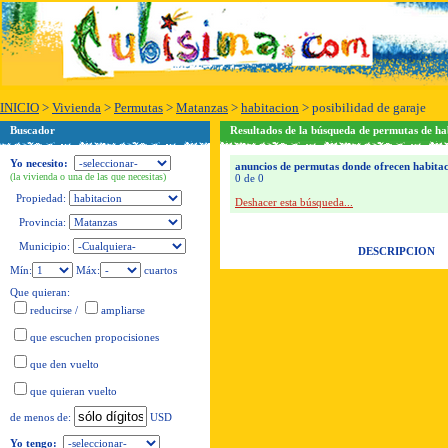
INICIO
>
Vivienda
>
Permutas
>
Matanzas
>
habitacion
>
posibilidad de garaje
Buscador
Resultados de la búsqueda de permutas de ha
Yo necesito:
anuncios de permutas donde ofrecen habitaci
(la vivienda o una de las que necesitas)
0 de 0
Propiedad:
Deshacer esta búsqueda...
Provincia:
Municipio:
DESCRIPCION
Mín:
Máx:
cuartos
Que quieran:
reducirse
/
ampliarse
que escuchen propocisiones
que den vuelto
que quieran vuelto
USD
de menos de:
Yo tengo: