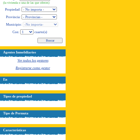
(la vivienda o una de las que ofreces)
Propiedad:
Provincia:
Municipio:
Con:
cuarto(s)
Agentes Inmobiliarios
Ver todos los gestores
Registrarse como gestor
En
Tipos de propiedad
Tipo de Permuta
Características