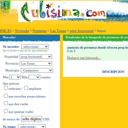
INICIO
>
Vivienda
>
Permutas
>
Las Tunas
>
prop horizontal
>
bajos
Buscador
Resultados de la búsqueda de permutas de pro
Yo necesito:
anuncios de permutas donde ofrecen prop hori
(la vivienda o una de las que necesitas)
0 de 0
Propiedad:
Deshacer esta búsqueda...
Provincia:
Municipio:
DESCRIPCION
Mín:
Máx:
cuartos
Que quieran:
reducirse
/
ampliarse
que escuchen propocisiones
que den vuelto
que quieran vuelto
USD
de menos de:
Yo tengo: