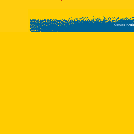
Contacto
|
Quié