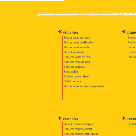
VIVIENDA
CARR
Buscar casas en venta
Buscar
Buscar casas certificadas
Publica
Buscar casas en renta
Piezas 
Buscar permutas
Buscar 
Publicar venta de casa
Publica
Publicar renta de casa
Publicar permuta
Suscripción
Evaluar casa en línea
Certificar casa
Buscar casas en venta (avanzado)
EMPLEOS
CRED
Buscar ofertas de empleo
Servic
Publicar empleo estatal
Publicar empleo emp. mixta