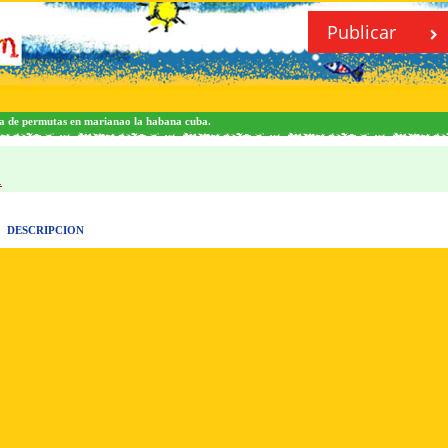
Publicar
da de permutas en marianao la habana cuba.
.
DESCRIPCION