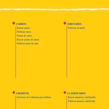
CARROS
AMISTADES
Buscar carros
Publicar un perfil
Publicar carros
Piezas de carros
Buscar piezas de carros
Publicar pieza de carro
CREDITOS
CLASIFICADOS
Servicios de Cubisima por créditos
Buscar anuncios clasificados
Publicar anuncio clasificado