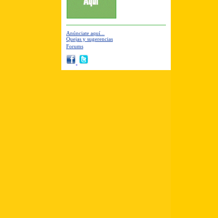
Anúnciate aquí...
Quejas y sugerencias
Forums