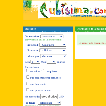
Buscador
Resultados de la búsque
Yo necesito:
(la vivienda o una de las que necesitas)
Deshacer esta búsqueda..
Propiedad:
Provincia:
Municipio:
Mín:
Máx:
cuartos
Que quieran:
reducirse
/
ampliarse
que escuchen propocisiones
que den vuelto
que quieran vuelto
USD
de menos de:
Yo tengo:
(la vivienda o una de las que ofreces)