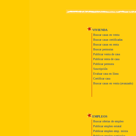
VIVIENDA
Buscar casas en venta
Buscar casas certificadas
Buscar casas en renta
Buscar permutas
Publicar venta de casa
Publicar renta de casa
Publicar permuta
Suscripción
Evaluar casa en línea
Certificar casa
Buscar casas en venta (avanzado)
EMPLEOS
Buscar ofertas de empleo
Publicar empleo estatal
Publicar empleo emp. mixta
Publicar empleo particular