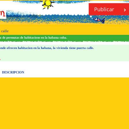
Publicar
 calle
a de permutas de habitacions en la habana cuba.
nde ofrecen habitacion en la habana, la vivienda tiene puerta calle.
.
DESCRIPCION