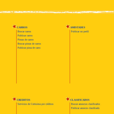
CARROS
AMISTADES
Buscar carros
Publicar un perfil
Publicar carros
Piezas de carros
Buscar piezas de carros
Publicar pieza de carro
CREDITOS
CLASIFICADOS
Servicios de Cubisima por créditos
Buscar anuncios clasificados
Publicar anuncio clasificado