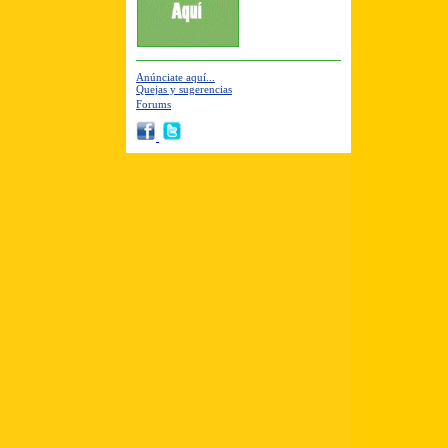
Anúnciate aquí...
Quejas y sugerencias
Forums