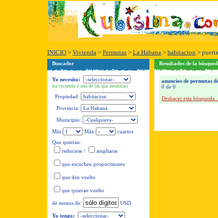
INICIO
>
Vivienda
>
Permutas
>
La Habana
>
habitacion
>
puerta
Buscador
Resultados de la búsqued
Yo necesito:
anuncios de permutas do
(la vivienda o una de las que necesitas)
0 de 0
Propiedad:
Deshacer esta búsqueda..
Provincia:
Municipio:
Mín:
Máx:
cuartos
Que quieran:
reducirse
/
ampliarse
que escuchen propocisiones
que den vuelto
que quieran vuelto
USD
de menos de:
Yo tengo: