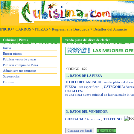
INICIO
>
CARROS
>
PIEZAS
>
Regresar a la Búsqueda
> Detalles del Anuncio
Cubisima | Piezas
vendo plato del disco de cloclet
Inicio
Buscar piezas
Publicar venta de piezas
Publicar compra de Pieza
CÓDIGO 1679
Administra tus anuncios
1. DATOS DE LA PIEZA
Sugerencias
Forums
TÍTULO DEL ANUNCIO:
vendo plato del disco 
PIEZA:
- sin especificar -
,
CATEGORÍA:
Acces
DETALLES:
es una pieza nueva original de fabrica,made in ja
3. DATOS DEL VENDEDOR
,
CONTACTAR A:
norma
TELÉFONO: