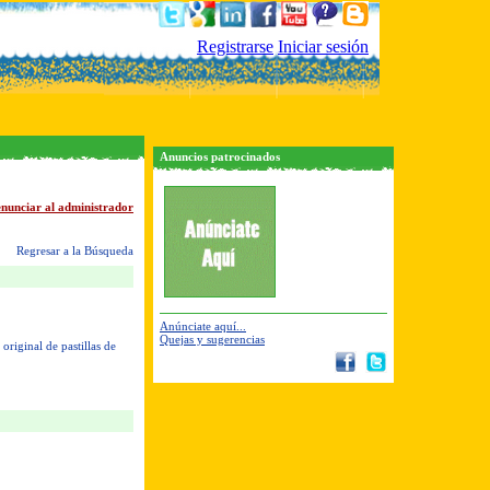
Registrarse
Iniciar sesión
Anuncios patrocinados
nunciar al administrador
Regresar a la Búsqueda
Anúnciate aquí...
Quejas y sugerencias
original de pastillas de