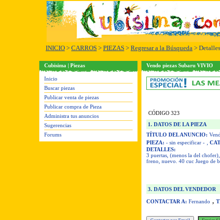
INICIO
>
CARROS
>
PIEZAS
>
Regresar a la Búsqueda
> Detalle
Cubisima | Piezas
Vendo piezas Subaru VIVIO
Inicio
Buscar piezas
Publicar venta de piezas
Publicar compra de Pieza
CÓDIGO 323
Administra tus anuncios
1. DATOS DE LA PIEZA
Sugerencias
Forums
TÍTULO DEL ANUNCIO:
Vend
PIEZA:
- sin especificar -
,
CA
DETALLES:
3 puertas, (menos la del chofer),
freno, nuevo. 40 cuc Juego de b
3. DATOS DEL VENDEDOR
,
CONTACTAR A:
Fernando
T