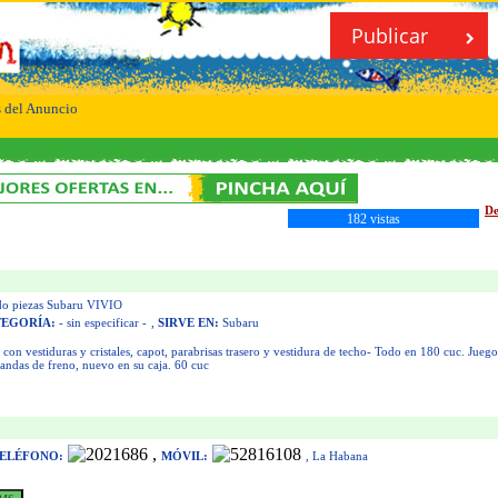
Publicar
s del Anuncio
De
182 vistas
o piezas Subaru VIVIO
TEGORÍA:
- sin especificar -
,
SIRVE EN:
Subaru
 con vestiduras y cristales, capot, parabrisas trasero y vestidura de techo- Todo en 180 cuc. Juego 
andas de freno, nuevo en su caja. 60 cuc
,
ELÉFONO:
MÓVIL:
, La Habana