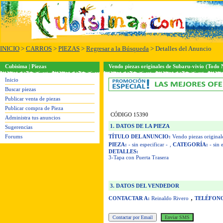
INICIO
>
CARROS
>
PIEZAS
>
Regresar a la Búsqueda
> Detalles del Anuncio
Cubisima | Piezas
Vendo piezas originales de Subaru-vivio (Todo
Inicio
Buscar piezas
Publicar venta de piezas
Publicar compra de Pieza
CÓDIGO 15390
Administra tus anuncios
1. DATOS DE LA PIEZA
Sugerencias
Forums
TÍTULO DEL ANUNCIO:
Vendo piezas original
PIEZA:
- sin especificar -
,
CATEGORÍA:
- sin 
DETALLES:
3-Tapa con Puerta Trasera
3. DATOS DEL VENDEDOR
,
CONTACTAR A:
Reinaldo Rivero
TELÉFON