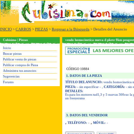
INICIO
>
CARROS
>
PIEZAS
>
Regresar a la Búsqueda
> Detalles del Anuncio
Cubisima | Piezas
vendo homocinetica nueva d pkete 0km peugeo
Inicio
Buscar piezas
Publicar venta de piezas
Publicar compra de Pieza
CÓDIGO 10884
Administra tus anuncios
1. DATOS DE LA PIEZA
Sugerencias
Forums
TÍTULO DEL ANUNCIO:
vendo homocinetica n
PIEZA:
- sin especificar -
,
CATEGORÍA:
- sin 
DETALLES:
Es para los motores tud1,3 y 5 nuevas 300cuc l
un freezersma
3. DATOS DEL VENDEDOR
,
,
TELÉFONO:
-
MÓVIL:
-