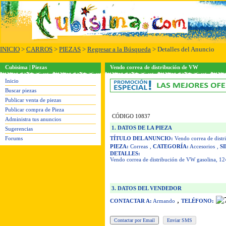
INICIO
>
CARROS
>
PIEZAS
>
Regresar a la Búsqueda
> Detalles del Anuncio
Cubisima | Piezas
Vendo correa de distribución de VW
Inicio
Buscar piezas
Publicar venta de piezas
Publicar compra de Pieza
CÓDIGO 10837
Administra tus anuncios
1. DATOS DE LA PIEZA
Sugerencias
Forums
TÍTULO DEL ANUNCIO:
Vendo correa de dist
PIEZA:
Correas
,
CATEGORÍA:
Accesorios
,
S
DETALLES:
Vendo correa de distribución de VW gasolina, 12
3. DATOS DEL VENDEDOR
,
CONTACTAR A:
Armando
TELÉFONO: