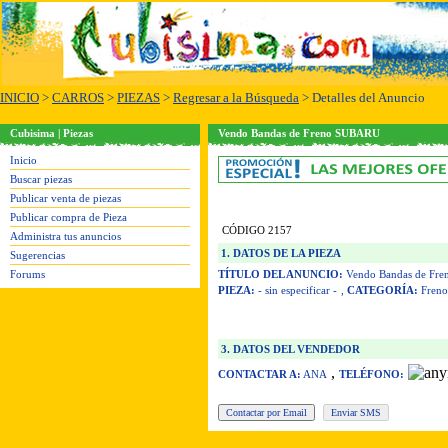
INICIO
>
CARROS
>
PIEZAS
>
Regresar a la Búsqueda
> Detalles del Anuncio
Cubisima | Piezas
Vendo Bandas de Freno SUBARU
Inicio
Buscar piezas
Publicar venta de piezas
Publicar compra de Pieza
CÓDIGO 2157
Administra tus anuncios
1. DATOS DE LA PIEZA
Sugerencias
Forums
TÍTULO DEL ANUNCIO:
Vendo Bandas de Fr
PIEZA:
- sin especificar -
,
CATEGORÍA:
Freno
3. DATOS DEL VENDEDOR
,
CONTACTAR A:
ANA
TELÉFONO: