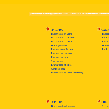
VIVIENDA
CARR
Buscar casas en venta
Buscar
Buscar casas certificadas
Publica
Buscar casas en renta
Piezas 
Buscar permutas
Buscar 
Publicar venta de casa
Publica
Publicar renta de casa
Publicar permuta
Suscripción
Evaluar casa en línea
Certificar casa
Buscar casas en venta (avanzado)
EMPLEOS
CRED
Buscar ofertas de empleo
Servic