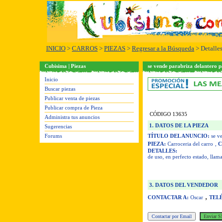
INICIO
>
CARROS
>
PIEZAS
>
Regresar a la Búsqueda
> Detalle
Cubisima | Piezas
se vende parabriza delantero 
Inicio
Buscar piezas
Publicar venta de piezas
Publicar compra de Pieza
CÓDIGO 13635
Administra tus anuncios
1. DATOS DE LA PIEZA
Sugerencias
Forums
TÍTULO DEL ANUNCIO:
se ve
PIEZA:
Carroceria del carro
,
C
DETALLES:
de uso, en perfecto estado, lla
3. DATOS DEL VENDEDOR
,
CONTACTAR A:
Oscar
TEL