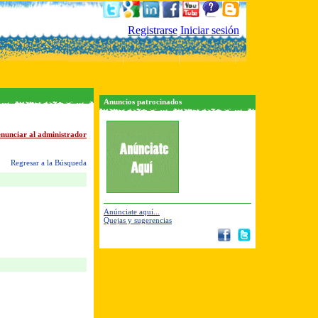
Registrarse
Iniciar sesión
Anuncios patrocinados
nunciar al administrador
Regresar a la Búsqueda
Anúnciate aquí...
Quejas y sugerencias