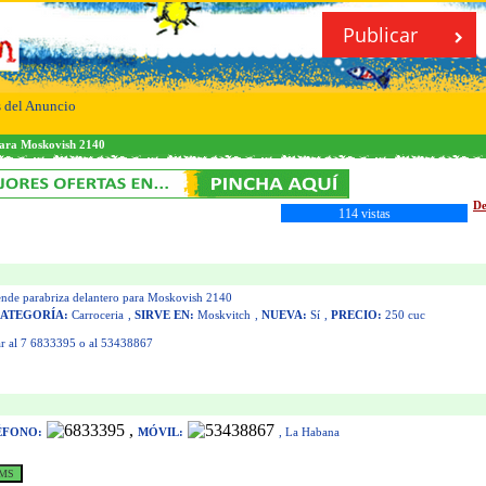
Publicar
s del Anuncio
para Moskovish 2140
De
114 vistas
nde parabriza delantero para Moskovish 2140
ATEGORÍA:
Carroceria
,
SIRVE EN:
Moskvitch
,
NUEVA:
Sí
,
PRECIO:
250 cuc
mar al 7 6833395 o al 53438867
,
ÉFONO:
MÓVIL:
, La Habana