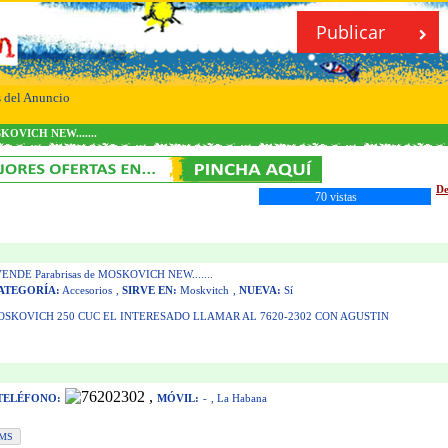
Publicar
s del Anuncio
KOVICH NEW.......
De
70 vistas
ENDE Parabrisas de MOSKOVICH NEW.......
ATEGORÍA:
Accesorios
,
SIRVE EN:
Moskvitch
,
NUEVA:
Sí
OSKOVICH 250 CUC EL INTERESADO LLAMAR AL 7620-2302 CON AGUSTIN
,
TELÉFONO:
MÓVIL:
-
, La Habana