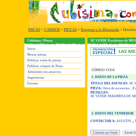
INICIO
>
CARROS
>
PIEZAS
>
Regresar a la Búsqueda
> Detalle
Cubisima | Piezas
SE VENDE Parabrisas de MOS
Inicio
Buscar piezas
Publicar venta de piezas
Publicar compra de Pieza
CÓDIGO 15316
Administra tus anuncios
1. DATOS DE LA PIEZA
Sugerencias
Forums
TÍTULO DEL ANUNCIO:
SE V
PIEZA:
Otros de accesorios
,
C
DETALLES:
SE VENDE PARABRISA DE M
3. DATOS DEL VENDEDOR
,
CONTACTAR A:
AGUSTIN