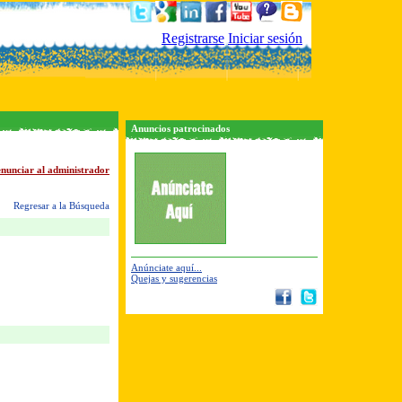
Registrarse
Iniciar sesión
Anuncios patrocinados
nunciar al administrador
Regresar a la Búsqueda
Anúnciate aquí...
Quejas y sugerencias