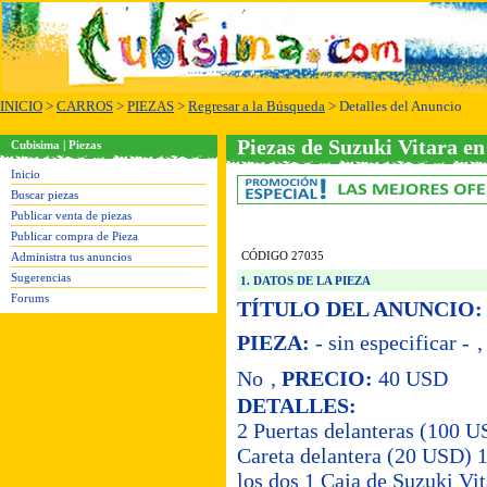
INICIO
>
CARROS
>
PIEZAS
>
Regresar a la Búsqueda
> Detalles del Anuncio
Piezas de Suzuki Vitara en
Cubisima | Piezas
Inicio
Buscar piezas
Publicar venta de piezas
Publicar compra de Pieza
CÓDIGO 27035
Administra tus anuncios
Sugerencias
1. DATOS DE LA PIEZA
Forums
TÍTULO DEL ANUNCIO:
PIEZA:
- sin especificar -
No
,
PRECIO:
40 USD
DETALLES:
2 Puertas delanteras (100 US
Careta delantera (20 USD) 
los dos 1 Caja de Suzuki Vi