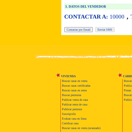
3. DATOS DEL VENDEDOR
,
CONTACTAR A:
10000
VIVIENDA
CARR
Buscar casas en venta
Buscar
Buscar casas certificadas
Publica
Buscar casas en renta
Piezas 
Buscar permutas
Buscar 
Publicar venta de casa
Publica
Publicar renta de casa
Publicar permuta
Suscripción
Evaluar casa en línea
Certificar casa
Buscar casas en venta (avanzado)