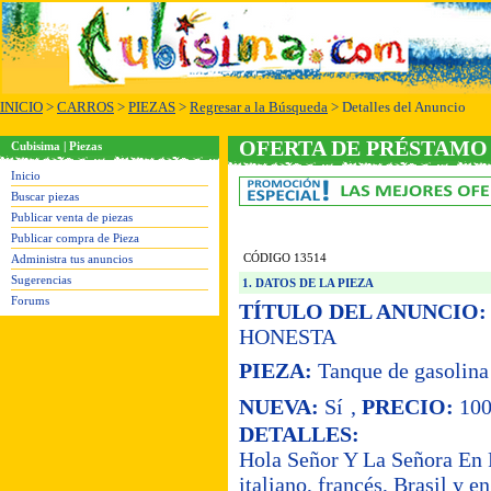
INICIO
>
CARROS
>
PIEZAS
>
Regresar a la Búsqueda
> Detalles del Anuncio
OFERTA DE PRÉSTAMO 
Cubisima | Piezas
Inicio
Buscar piezas
Publicar venta de piezas
Publicar compra de Pieza
CÓDIGO 13514
Administra tus anuncios
Sugerencias
1. DATOS DE LA PIEZA
Forums
TÍTULO DEL ANUNCIO:
HONESTA
PIEZA:
Tanque de gasolina
NUEVA:
Sí
,
PRECIO:
100
DETALLES:
Hola Señor Y La Señora En Pa
italiano, francés, Brasil y e