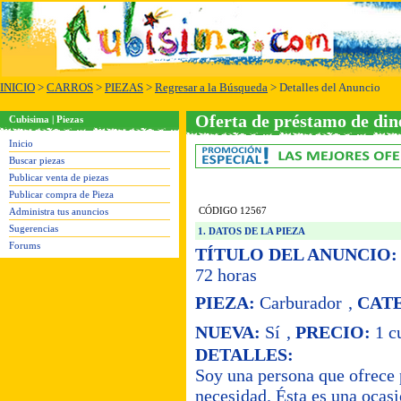
INICIO
>
CARROS
>
PIEZAS
>
Regresar a la Búsqueda
> Detalles del Anuncio
Oferta de préstamo de din
Cubisima | Piezas
Inicio
Buscar piezas
Publicar venta de piezas
Publicar compra de Pieza
CÓDIGO 12567
Administra tus anuncios
Sugerencias
1. DATOS DE LA PIEZA
Forums
TÍTULO DEL ANUNCIO:
72 horas
PIEZA:
Carburador
,
CAT
NUEVA:
Sí
,
PRECIO:
1 c
DETALLES:
Soy una persona que ofrece 
necesidad. Ésta es una ocas