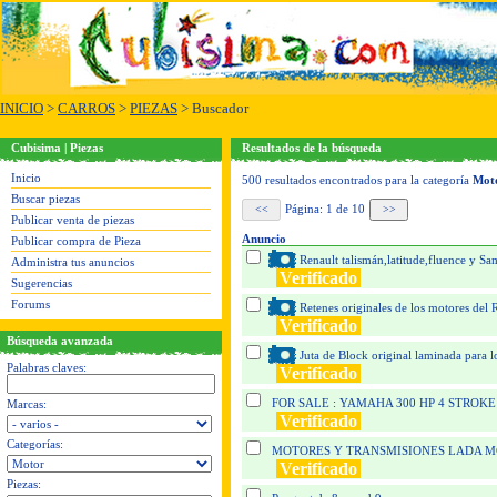
INICIO
>
CARROS
>
PIEZAS
> Buscador
Cubisima | Piezas
Resultados de la búsqueda
Inicio
500 resultados encontrados para la categoría
Mot
Buscar piezas
Página: 1 de 10
Publicar venta de piezas
Anuncio
Publicar compra de Pieza
Renault talismán,latitude,fluence y S
Administra tus anuncios
Verificado
Sugerencias
Forums
Retenes originales de los motores del 
Verificado
Búsqueda avanzada
Juta de Block original laminada para lo
Palabras claves:
Verificado
FOR SALE : YAMAHA 300 HP 4 STROKE
Marcas:
Verificado
Categorías:
MOTORES Y TRANSMISIONES LADA M
Verificado
Piezas: