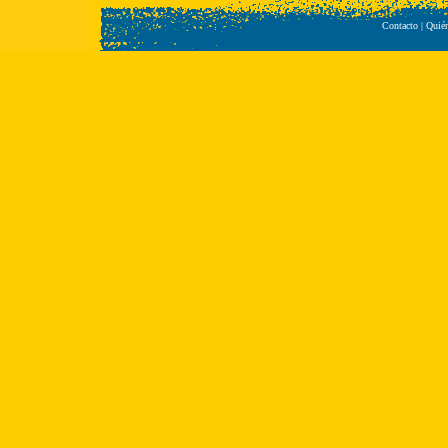
Contacto
|
Quié