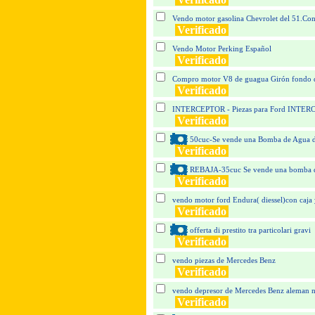
Vendo motor gasolina Chevrolet del 51.Co
Verificado
Vendo Motor Perking Español
Verificado
Compro motor V8 de guagua Girón fondo d
Verificado
INTERCEPTOR - Piezas para Ford INTE
Verificado
50cuc-Se vende una Bomba de Agua 
Verificado
REBAJA-35cuc Se vende una bomba d
Verificado
vendo motor ford Endura( diessel)con caja 
Verificado
offerta di prestito tra particolari gravi
Verificado
vendo piezas de Mercedes Benz
Verificado
vendo depresor de Mercedes Benz aleman 
Verificado