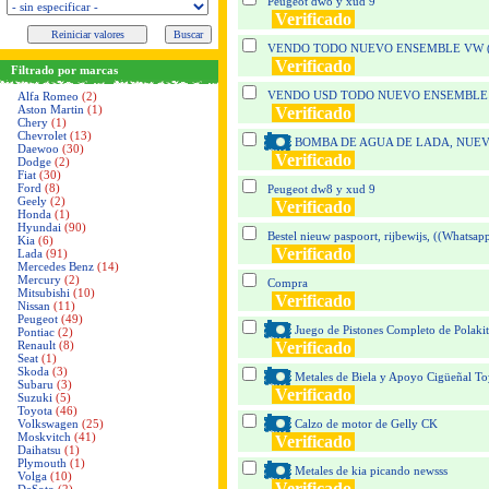
Peugeot dw8 y xud 9
Verificado
VENDO TODO NUEVO ENSEMBLE VW 
Verificado
Filtrado por marcas
VENDO USD TODO NUEVO ENSEMBLE
Alfa Romeo
(2)
Aston Martin
(1)
Verificado
Chery
(1)
Chevrolet
(13)
BOMBA DE AGUA DE LADA, NUEVA,
Daewoo
(30)
Verificado
Dodge
(2)
Fiat
(30)
Ford
(8)
Peugeot dw8 y xud 9
Geely
(2)
Verificado
Honda
(1)
Hyundai
(90)
Bestel nieuw paspoort, rijbewijs, ((Whatsa
Kia
(6)
Verificado
Lada
(91)
Mercedes Benz
(14)
Mercury
(2)
Compra
Mitsubishi
(10)
Verificado
Nissan
(11)
Peugeot
(49)
Juego de Pistones Completo de Pola
Pontiac
(2)
Renault
(8)
Verificado
Seat
(1)
Skoda
(3)
Metales de Biela y Apoyo Cigüeñal To
Subaru
(3)
Verificado
Suzuki
(5)
Toyota
(46)
Volkswagen
(25)
Calzo de motor de Gelly CK
Moskvitch
(41)
Verificado
Daihatsu
(1)
Plymouth
(1)
Metales de kia picando newsss
Volga
(10)
Verificado