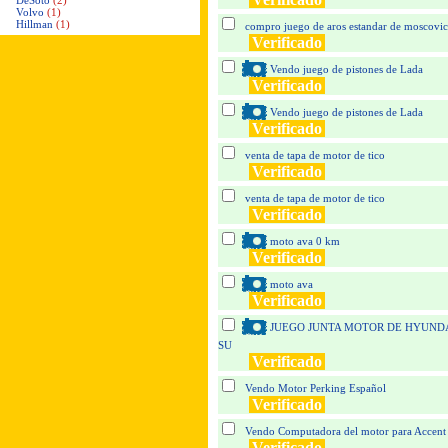
DeSoto
(2)
Volvo
(1)
Hillman
(1)
compro juego de aros estandar de moscovich
Verificado
Vendo juego de pistones de Lada
Verificado
Vendo juego de pistones de Lada
Verificado
venta de tapa de motor de tico
Verificado
venta de tapa de motor de tico
Verificado
moto ava 0 km
Verificado
moto ava
Verificado
JUEGO JUNTA MOTOR DE HYUNDAI
SU
Verificado
Vendo Motor Perking Español
Verificado
Vendo Computadora del motor para Accent
Verificado