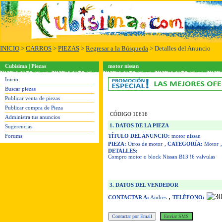
INICIO
>
CARROS
>
PIEZAS
>
Regresar a la Búsqueda
> Detalles del Anuncio
Cubisima | Piezas
motor nissan
Inicio
Buscar piezas
Publicar venta de piezas
Publicar compra de Pieza
CÓDIGO 10616
Administra tus anuncios
1. DATOS DE LA PIEZA
Sugerencias
Forums
TÍTULO DEL ANUNCIO:
motor nissan
PIEZA:
Otros de motor
,
CATEGORÍA:
Motor
DETALLES:
Compro motor o block Nissan B13 !6 valvulas
3. DATOS DEL VENDEDOR
,
CONTACTAR A:
Andres
TELÉFONO: