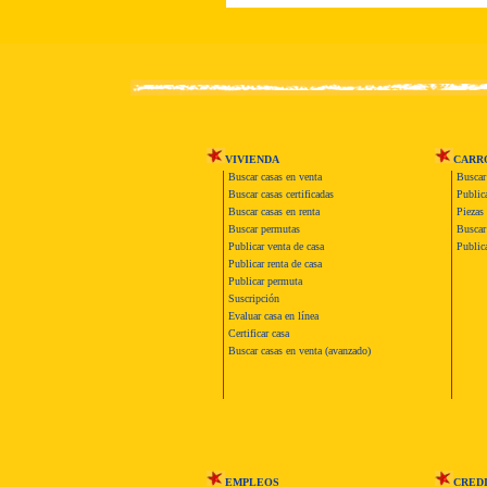
VIVIENDA
CARR
Buscar casas en venta
Buscar
Buscar casas certificadas
Publica
Buscar casas en renta
Piezas 
Buscar permutas
Buscar 
Publicar venta de casa
Publica
Publicar renta de casa
Publicar permuta
Suscripción
Evaluar casa en línea
Certificar casa
Buscar casas en venta (avanzado)
EMPLEOS
CRED