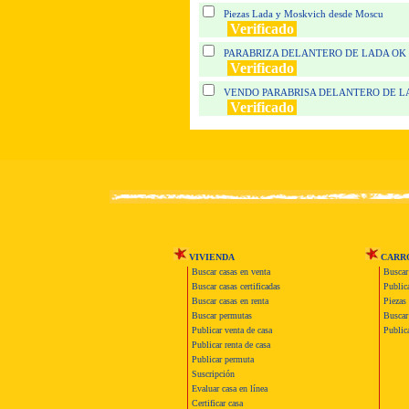
Piezas Lada y Moskvich desde Moscu
Verificado
PARABRIZA DELANTERO DE LADA OK
Verificado
VENDO PARABRISA DELANTERO DE LA
Verificado
VIVIENDA
CARR
Buscar casas en venta
Buscar
Buscar casas certificadas
Publica
Buscar casas en renta
Piezas 
Buscar permutas
Buscar 
Publicar venta de casa
Publica
Publicar renta de casa
Publicar permuta
Suscripción
Evaluar casa en línea
Certificar casa