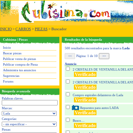
INICIO
>
CARROS
>
PIEZAS
> Buscador
Cubisima | Piezas
Resultados de la búsqueda
Inicio
500 resultados encontrados para la marca
Lada
Buscar piezas
Página: 1 de 10
Publicar venta de piezas
Anuncio
Publicar compra de Pieza
2 CRISTALES DE VENTANILLA DELAN
Administra tus anuncios
Verificado
Sugerencias
Forums
2 CRISTALES DE VENTANILLA DELAN
Verificado
Búsqueda avanzada
Compro espirales delanteros de Lada
Palabras claves:
Verificado
Repuestos para autos LADA
Marcas:
Verificado
Categorías:
Busco....
Verificado
Piezas: