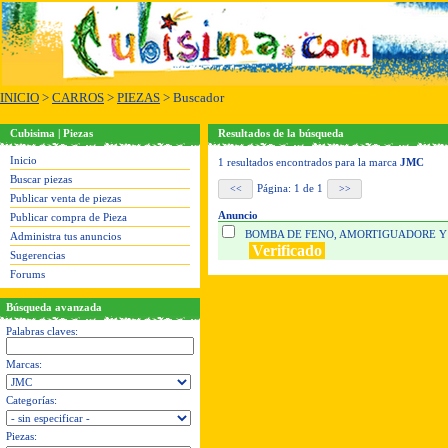
INICIO
>
CARROS
>
PIEZAS
> Buscador
Cubisima | Piezas
Resultados de la búsqueda
Inicio
1 resultados encontrados para la marca
JMC
Buscar piezas
Página: 1 de 1
Publicar venta de piezas
Anuncio
Publicar compra de Pieza
BOMBA DE FENO, AMORTIGUADORE 
Administra tus anuncios
Verificado
Sugerencias
Forums
Búsqueda avanzada
Palabras claves:
Marcas:
Categorías:
Piezas: