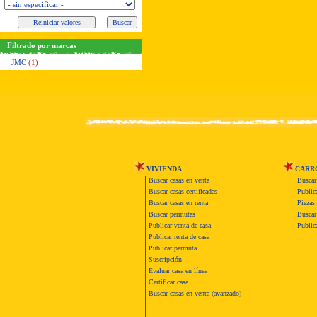
Filtrado por marcas
JMC
(1)
VIVIENDA
CARR
Buscar casas en venta
Buscar
Buscar casas certificadas
Publica
Buscar casas en renta
Piezas 
Buscar permutas
Buscar 
Publicar venta de casa
Publica
Publicar renta de casa
Publicar permuta
Suscripción
Evaluar casa en línea
Certificar casa
Buscar casas en venta (avanzado)